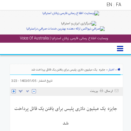
EN
FA
منوی
اصلی
وبسایت اطلاع رسانی فارسی زبانان استرالیا | Voice Of Australia
خانه
بار
جشن
ها
اخبار
»
» جایزه یک میلیون دلاری پلیس برای یافتن یک قاتل پرداخت شد
و
تاریخ انتشار : 1403/01/05 - 3:23
رویداد
ها
ارسال
پرینت
لری
جایزه یک میلیون دلاری پلیس برای یافتن یک قاتل پرداخت
پادکست
شد
نستنی