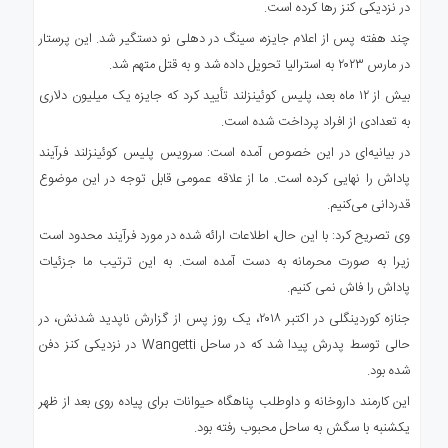
در نزدیکی کنز رها کرده است.
چند هفته پس از اعلام جایزه، سینگ در دهلی نو دستگیر شد. این پرستار
در مارس ۲۰۲۳ به استرالیا تحویل داده شد و به قتل متهم شد.
بیش از ۱۲ ماه بعد، پلیس کوئینزلند تأیید کرد که جایزه یک میلیون دلاری
به تعدادی از افراد پرداخت شده است.
در بیانیه‌ای در این خصوص آمده است: سرویس پلیس کوئینزلند فرآیند
پاداش را نهایی کرده است. ما از علاقه عمومی قابل توجه در این موضوع
قدردانی می‌کنیم.
وی تصریح کرد: با این حال، اطلاعات ارائه شده در مورد فرآیند محدود است
زیرا به صورت محرمانه به دست آمده است. به این ترتیب ما جزئیات
پاداش را فاش نمی کنیم.
جنازه کوردینگلی در اکتبر ۲۰۱۸، یک روز پس از گزارش ناپدید شدنش، در
حالی توسط پدرش پیدا شد که در ساحل Wangetti در نزدیکی کنز دفن
شده بود.
این کارمند داروخانه و داوطلب پناهگاه حیوانات برای پیاده روی بعد از ظهر
یکشنبه با سگش به ساحل محبوب رفته بود.