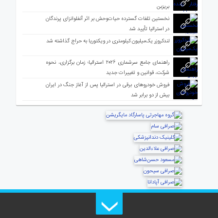
بریزبن
نخستین تلفات گسترده حیات‌وحش بر اثر آنفلوانزای پرندگان
در استرالیا تأیید شد
لندکروزر یک‌میلیون کیلومتری در ویکتوریا به حراج گذاشته شد
راهنمای جامع سرشماری ۲۰۲۶ استرالیا؛ زمان برگزاری، نحوه
شرکت، قوانین و تغییرات جدید
فروش خودروهای برقی در استرالیا پس از آغاز جنگ در ایران
بیش از دو برابر شد