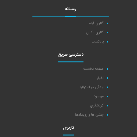
رسـانه
گالری فیلم
گالری عکس
پادکست
دسترسی سریع
صفحه نخست
اخبار
زندگی در استرالیا
مهاجرت
گردشگری
جشن ها و رویدادها
کاربری