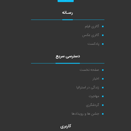
رسـانه
گالری فیلم
گالری عکس
پادکست
دسترسی سریع
صفحه نخست
اخبار
زندگی در استرالیا
مهاجرت
گردشگری
جشن ها و رویدادها
کاربری