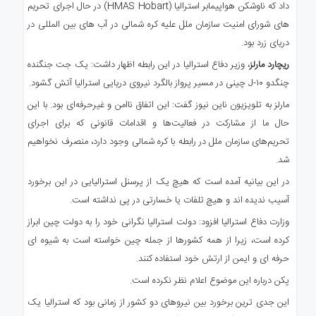
داد که ناوشکن هواپیمابر استرالیا (HMAS Hobart) در حال اجرای تحریم
های شورای امنیت سازمان ملل علیه کره شمالی در آب های بین المللی در
دریای زرد بود.
ریچارد مارلز
، وزیر دفاع استرالیا در این رابطه اظهار داشت: یک جت جنگنده
چنگدو J-۱۰ چینی در مسیر پرواز بالگرد نیروی دریایی استرالیا آتش گشود.
مارلز به تلویزیون ناین نیوز گفت: این اتفاق ناامن و غیرحرفه‌ای بود. با این
حال ما از مشارکت در فعالیت‌ها و اقدامات قانونی که برای اجرای
تحریم‌های سازمان ملل در رابطه با کره شمالی وجود دارد، منصرف نخواهیم
شد.
در این بیانیه آمده است که هیچ یک از پرسنل استرالیایی در این برخورد
آسیب ندیده اند و هیچ تلفات یا خسارتی در پی نداشته است.
وزارت دفاع استرالیا افزود: دولت استرالیا نگرانی خود را به دولت چین ابراز
کرده است، زیرا از همه کشورها از جمله چین خواسته است به شیوه ای
حرفه ای و ایمن از ارتش خود استفاده کنند.
پکن درباره این موضوع اعلام نظر نکرده است.
این جدی ترین برخورد بین نیروهای دو کشور از زمانی بود که استرالیا یک