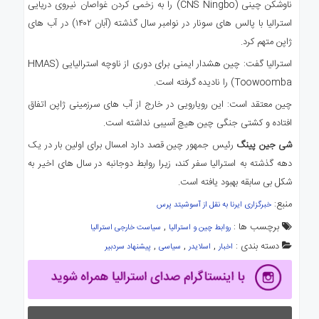
ناوشکن چینی (CNS Ningbo) را به زخمی کردن غواصان نیروی دریایی
استرالیا با پالس های سونار در نوامبر سال گذشته (آبان ۱۴۰۲) در آب های
ژاپن متهم کرد.
استرالیا گفت: چین هشدار ایمنی برای دوری از ناوچه استرالیایی (HMAS
Toowoomba) را نادیده گرفته است.
چین معتقد است: این رویارویی در خارج از آب های سرزمینی ژاپن اتفاق
افتاده و کشتی جنگی چین هیچ آسیبی نداشته است.
شی جین پینگ
رئیس جمهور چین قصد دارد امسال برای اولین بار در یک
دهه گذشته به استرالیا سفر کند، زیرا روابط دوجانبه در سال های اخیر به
شکل بی سابقه بهبود یافته است.
منبع:
خبرگزاری ایرنا به نقل از آسوشیتد پرس
برچسب ها :
,
روابط چین و استرالیا
سیاست خارجی استرالیا
دسته بندی :
,
,
,
اخبار
اسلایدر
سیاسی
پیشنهاد سردبیر