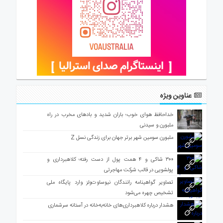
عناوین ویژه
خداحافظ هوای خوب؛ باران شدید و بادهای مخرب در راه
ملبورن و سیدنی
ملبورن سومین شهر برتر جهان برای زندگی نسل Z
۳۰۰ شاکی و ۴ همت پول از دست رفته؛ کلاهبرداری و
پولشویی در قالب شرکت مهاجرتی
تصاویر گواهینامه رانندگان نیوساوت‌ولز وارد پایگاه ملی
تشخیص چهره می‌شود
هشدار درباره کلاهبرداری‌های خانه‌به‌خانه در آستانه سرشماری