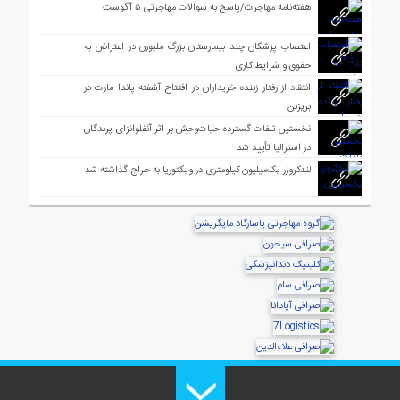
هفته‌نامه مهاجرت/پاسخ به سوالات مهاجرتی ۵ آگوست
اعتصاب پزشکان چند بیمارستان بزرگ ملبورن در اعتراض به
حقوق و شرایط کاری
انتقاد از رفتار زننده خریداران در افتتاح آشفته پاندا مارت در
بریزبن
نخستین تلفات گسترده حیات‌وحش بر اثر آنفلوانزای پرندگان
در استرالیا تأیید شد
لندکروزر یک‌میلیون کیلومتری در ویکتوریا به حراج گذاشته شد