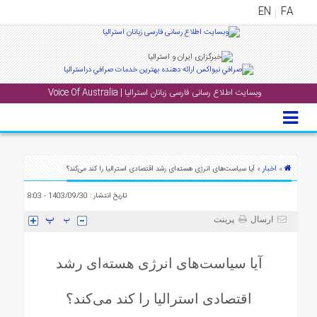
EN
FA
منوی
اصلی
وبسایت اطلاع رسانی فارسی زبانان استرالیا | Voice Of Australia
خانه
بار
جشن
ها
اخبار
»
» آیا سیاست‌های انرژی هسته‌ای رشد اقتصادی استرالیا را کند می‌کند؟
و
تاریخ انتشار : 1403/09/30 - 8:03
رویداد
ها
ارسال
پرینت
لری
آیا سیاست‌های انرژی هسته‌ای رشد
پادکست
اقتصادی استرالیا را کند می‌کند؟
نستنی