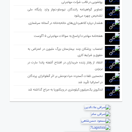
پولشویی در قالب شرکت مهاجرتی
تصاویر گواهینامه رانندگان نیوساوت‌ولز وارد پایگاه ملی
تشخیص چهره می‌شود
هشدار درباره کلاهبرداری‌های خانه‌به‌خانه در آستانه سرشماری
هفته‌نامه مهاجرت/پاسخ به سوالات مهاجرتی ۵ آگوست
اعتصاب پزشکان چند بیمارستان بزرگ ملبورن در اعتراض به
حقوق و شرایط کاری
انتقاد از رفتار زننده خریداران در افتتاح آشفته پاندا مارت در
بریزبن
نخستین تلفات گسترده حیات‌وحش بر اثر آنفلوانزای پرندگان
در استرالیا تأیید شد
لندکروزر یک‌میلیون کیلومتری در ویکتوریا به حراج گذاشته شد