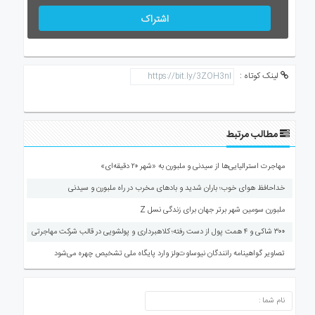
اشتراک
لینک کوتاه :
مطالب مرتبط
مهاجرت استرالیایی‌ها از سیدنی و ملبورن به «شهر ۲۰ دقیقه‌ای»
خداحافظ هوای خوب؛ باران شدید و بادهای مخرب در راه ملبورن و سیدنی
ملبورن سومین شهر برتر جهان برای زندگی نسل Z
۳۰۰ شاکی و ۴ همت پول از دست رفته؛ کلاهبرداری و پولشویی در قالب شرکت مهاجرتی
تصاویر گواهینامه رانندگان نیوساوت‌ولز وارد پایگاه ملی تشخیص چهره می‌شود
ارسال دیدگاه