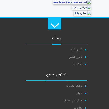
رسـانه
گالری فیلم
گالری عکس
پادکست
دسترسی سریع
صفحه نخست
اخبار
زندگی در استرالیا
مهاجرت