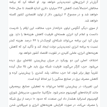
گران‌تر از انرژی‌های تجدیدپذیر خواهد بود. او اضافه کرد که برنامه
مخالفان احتمالاً باعث کاهش ۲۹۴ میلیارد دلاری اندازه اقتصاد تا سال ۲۰۵۰
خواهد شد و در مجموع ۴ تریلیون دلار از تولید اقتصادی کشور کاسته
خواهد شد.
از سوی دیگر، آنگوس تیلور، خزانه‌دار حزب مخالف، این ارقام را نادرست
دانست و اعلام کرد انرژی هسته‌ای ظرفیت کاهش هزینه‌ها را دارد. وی
بیان کرد این برنامه می‌تواند شبکه‌ای کوچک‌تر با ۴۴ درصد هزینه کمتر
نسبت به برنامه انرژی تجدیدپذیر دولت ایجاد کند و تأکید کرد که کاهش
هزینه‌های انرژی، عاملی کلیدی در تقویت اقتصاد کشور خواهد بود.
اختلاف اصلی این دو رویکرد در میزان پیش‌بینی تقاضای برق دیده
می‌شود. حزب کارگر می‌گوید ظرفیت شبکه برق باید طی ۲۵ سال آینده
تقریباً چهار برابر شود، اما حزب مخالف رشد کمتری را پیش‌بینی کرده و
کاهش مصرف برق در صنایع سنگین را نیز لحاظ کرده است.
این تغییرات در پیش‌بینی تقاضا می‌تواند به تعطیلی صنایع پرمصرفی
مانند کارخانه‌های آلومینیوم منجر شود. مارگانیتا جانسون، مدیرعامل شورای
آلومینیوم استرالیا، هشدار داد این صنعت، که حدود ۱۰ درصد از برق شبکه
را مصرف می‌کند، در صورت افزایش هزینه‌های انرژی و غیررقابتی شدن