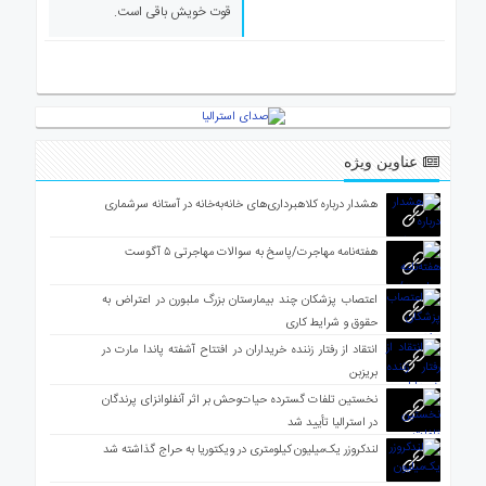
ی
قوت خویش باقی است.
استرالیا
درباره
ما
ارتباط
با
عناوین ویژه
ما
هشدار درباره کلاهبرداری‌های خانه‌به‌خانه در آستانه سرشماری
هفته‌نامه مهاجرت/پاسخ به سوالات مهاجرتی ۵ آگوست
اعتصاب پزشکان چند بیمارستان بزرگ ملبورن در اعتراض به
حقوق و شرایط کاری
انتقاد از رفتار زننده خریداران در افتتاح آشفته پاندا مارت در
بریزبن
نخستین تلفات گسترده حیات‌وحش بر اثر آنفلوانزای پرندگان
در استرالیا تأیید شد
لندکروزر یک‌میلیون کیلومتری در ویکتوریا به حراج گذاشته شد