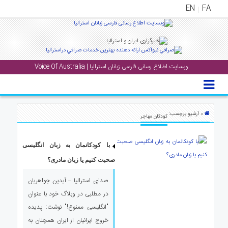
EN
FA
منوی
اصلی
وبسایت اطلاع رسانی فارسی زبانان استرالیا | Voice Of Australia
خانه
بار
جشن
» آرشیو برچسب:
کودکان مهاجر
ها
و
رویداد
با کودکانمان به زبان انگلیسی
ها
صحبت کنیم یا زبان مادری؟
صدای استرالیا – آیدین جواهریان
لری
در مطلبی در وبلاگ خود با عنوان
پادکست
"انگلیسی ممنوع!" نوشت: پدیده
خروج ایرانیان از ایران همچنان به
نستنی