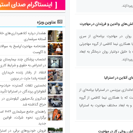
ردازند.
عناوین ویژه
ش‌های والدین و فرزندان در مهاجرت
هشدار درباره کلاهبرداری‌های خانه‌
وان در مهاجرت برنامه‌ای از سری
آستانه سرشماری
همکاری نیما کاظمی از گروه مهاجرتی
هفته‌نامه مهاجرت/پاسخ به سوالا
ا خلیل دولتیار روان درمانگر به ابعاد
۵ آگوست
اعتصاب پزشکان چند بیمارستان بز
ردازند.
در اعتراض به حقوق و شرایط کاری
انتقاد از رفتار زننده خریداران 
آنلاین در استرالیا
آشفته پاندا مارت در بریزبن
نخستین تلفات گسترده حیات‌وح
ندازی بیزینس در استرالیا برنامه‌ای از
آنفلوانزای پرندگان در استرالیا تأیی
که با همکاری نیما کاظمی از گروه
لندکروزر یک‌میلیون کیلومتری در و
حراج گذاشته شد
 به ابعاد مختلف مهاجرت به استرالیا
راهنمای جا
برگزاری، نحوه شرکت، قوانین و
جدید
فروش خودروهای برقی در استرال
ش روانی کار در مهاجرت