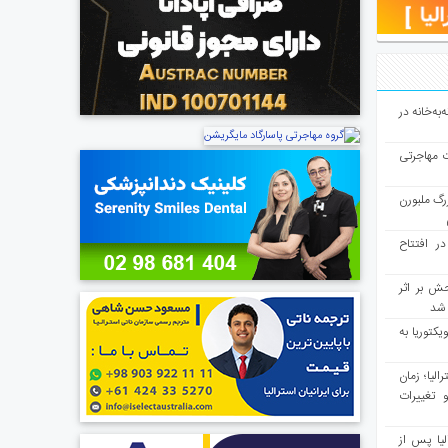
به‌خانه در
ت مهاجرتی
رگ ملبورن
در افتتاح
ش بر اثر
د شد
یکتوریا به
مع سرشماری ۲۰۲۶ استرالیا؛ زمان
 تغییرات
یا پس از