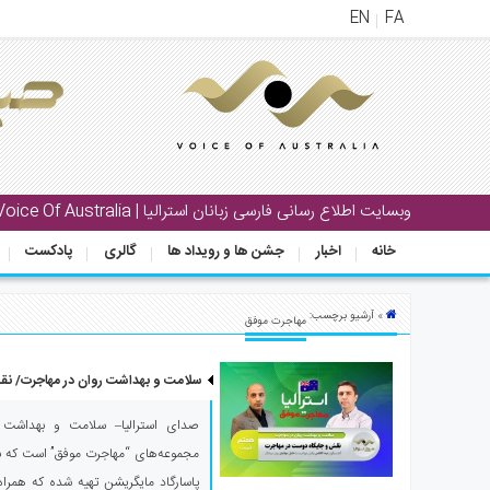
EN
FA
منوی
اصلی
خانه
بار
وبسایت اطلاع رسانی فارسی زبانان استرالیا | Voice Of Australia
جشن
خانه
اخبار
جشن ها و رویداد ها
گالری
پادکست
ها
و
رویداد
» آرشیو برچسب:
مهاجرت موفق
ها
سلامت و بهداشت روان در مهاجرت/ نق
لری
پادکست
صدای استرالیا– سلامت و بهداشت ر
مجموعه‌های “مهاجرت موفق” است که با 
نستنی
پاسارگاد مایگریشن تهیه شده که همراه ب