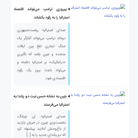
پیروزی ترامپ می‌تواند اقتصاد
استرالیا را به رکود بکشاند
صدای استرالیا- ریاست‌جمهوری
دونالد ترامپ می‌تواند آغازگر یک
جنگ تجاری تلخ بین ایالات
متحده و چین باشد که تأثیری
«دراماتیک» بر استرالیا داشته و
می‌تواد باعث بروز یک رکود
اقتصادی شود.
چین به نشانه حسن نیت دو پاندا به
استرالیا می‌فرستد
صدای استرالیا– لی چیانگ،
نخست‌وزیر چین، در جریان بازدید
از باغ‌وحش آدلاید، پیشنهاد کرد
که دو پاندای جدید را به […]