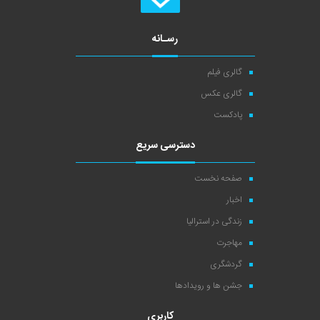
رسـانه
گالری فیلم
گالری عکس
پادکست
دسترسی سریع
صفحه نخست
اخبار
زندگی در استرالیا
مهاجرت
گردشگری
جشن ها و رویدادها
کاربری