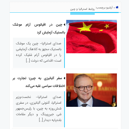
ی
» آرشیو برچسب:
استرالیا
روابط استرالیا و چین
درباره
ما
چین در اقیانوس آرام موشک
بالستیک آزمایش کرد
ارتباط
با
صدای استرالیا– چین یک موشک
ما
بالستیک مجهز به کلاهک آزمایشی
را در اقیانوس آرام شلیک کرده
است؛ اقدامی که دولت […]
سفر آلبانیزی به چین؛ تجارت بر
اختلافات سیاسی غلبه می‌کند
صدای استرالیا– نخست‌وزیر
استرالیا، آنتونی آلبانیزی، در سفری
شش‌روزه به چین، با رئیس‌جمهور
شی جین‌پینگ و دیگر مقامات
بلندپایه دیدار […]