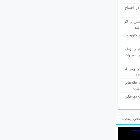
در افتتاح
ش بر اثر
د شد
یکتوریا به
مع سرشماری ۲۰۲۶ استرالیا؛ زمان
 تغییرات
یا پس از
 شد
 خانه‌های
 شود
ت مهاجرتی
الب بیشتر »