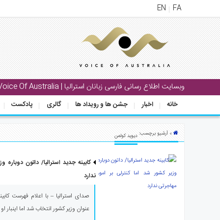
EN
FA
منوی
اصلی
خانه
وبسایت اطلاع رسانی فارسی زبانان استرالیا | Voice Of Australia
بار
خانه
اخبار
جشن ها و رویداد ها
گالری
پادکست
جشن
ها
و
» آرشیو برچسب:
دیوید کولمن
رویداد
ها
کابینه جدید استرالیا/ داتون دوباره وز
لری
ندارد
پادکست
صدای استرالیا – با اعلام فهرست کابینه 
عنوان وزیر کشور انتخاب شد اما اینبار او ک
نستنی