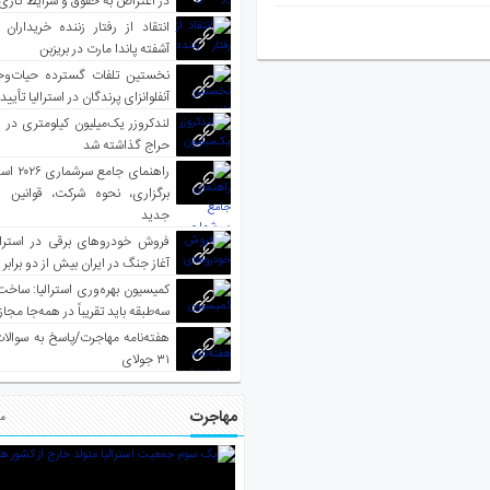
در اعتراض به حقوق و شرایط کاری
انتقاد از رفتار زننده خریداران 
آشفته پاندا مارت در بریزبن
نخستین تلفات گسترده حیات‌وح
آنفلوانزای پرندگان در استرالیا تأیی
لندکروزر یک‌میلیون کیلومتری در و
حراج گذاشته شد
راهنمای جا
برگزاری، نحوه شرکت، قوانین و
جدید
فروش خودروهای برقی در استرال
آغاز جنگ در ایران بیش از دو برابر
کمیسیون بهره‌وری استرالیا: ساخت
سه‌طبقه باید تقریباً در همه‌جا مجاز
هفته‌نامه مهاجرت/پاسخ به سوالا
۳۱ جولای
مهاجرت
مط