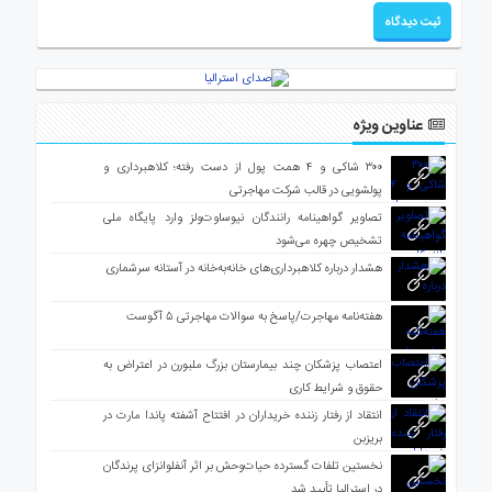
عناوین ویژه
۳۰۰ شاکی و ۴ همت پول از دست رفته؛ کلاهبرداری و
پولشویی در قالب شرکت مهاجرتی
تصاویر گواهینامه رانندگان نیوساوت‌ولز وارد پایگاه ملی
تشخیص چهره می‌شود
هشدار درباره کلاهبرداری‌های خانه‌به‌خانه در آستانه سرشماری
هفته‌نامه مهاجرت/پاسخ به سوالات مهاجرتی ۵ آگوست
اعتصاب پزشکان چند بیمارستان بزرگ ملبورن در اعتراض به
حقوق و شرایط کاری
انتقاد از رفتار زننده خریداران در افتتاح آشفته پاندا مارت در
بریزبن
نخستین تلفات گسترده حیات‌وحش بر اثر آنفلوانزای پرندگان
در استرالیا تأیید شد