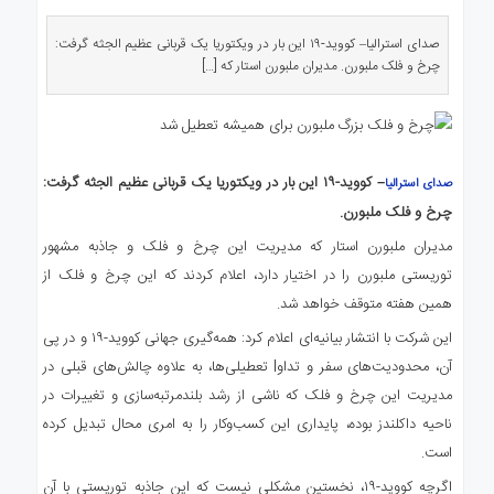
ی
استرالیا
صدای استرالیا– کووید-۱۹ این بار در ویکتوریا یک قربانی عظیم الجثه گرفت:
چرخ و فلک ملبورن. مدیران ملبورن استار که […]
درباره
ما
ارتباط
با
ما
– کووید-۱۹ این بار در ویکتوریا یک قربانی عظیم الجثه گرفت:
صدای استرالیا
چرخ و فلک ملبورن.
مدیران ملبورن استار که مدیریت این چرخ و فلک و جاذبه مشهور
توریستی ملبورن را در اختیار دارد، اعلام کردند که این چرخ و فلک از
همین هفته متوقف خواهد شد.
این شرکت با انتشار بیانیه‌ای اعلام کرد: همه‌گیری جهانی کووید-۱۹ و در پی
آن، محدودیت‌های سفر و تداوl تعطیلی‌ها، به علاوه چالش‌های قبلی در
مدیریت این چرخ و فلک که ناشی از رشد بلندمرتبه‌سازی و تغییرات در
ناحیه داکلندز بوده، پایداری این کسب‌وکار را به امری محال تبدیل کرده
است.
اگرچه کووید-۱۹، نخستین مشکلی نیست که این جاذبه توریستی با آن