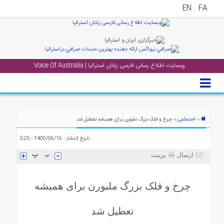
EN
FA
منوی
اصلی
وبسایت اطلاع رسانی فارسی زبانان استرالیا | Voice Of Australia
خانه
بار
جشن
ها
اجتماعی
»
» چرخ و فلک بزرگ ملبورن برای همیشه تعطیل شد
و
تاریخ انتشار : 1400/06/16 - 5:25
رویداد
ها
ارسال
پرینت
لری
چرخ و فلک بزرگ ملبورن برای همیشه
پادکست
تعطیل شد
نستنی