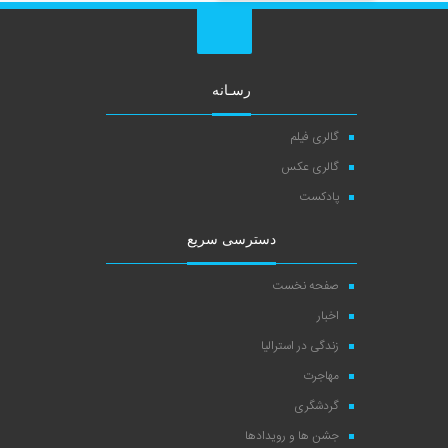
رسـانه
گالری فیلم
گالری عکس
پادکست
دسترسی سریع
صفحه نخست
اخبار
زندگی در استرالیا
مهاجرت
گردشگری
جشن ها و رویدادها