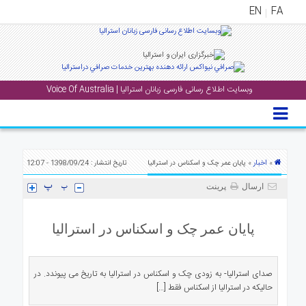
EN
FA
منوی
اصلی
وبسایت اطلاع رسانی فارسی زبانان استرالیا | Voice Of Australia
خانه
بار
جشن
ها
اخبار
»
» پایان عمر چک و اسکناس در استرالیا
تاریخ انتشار : 1398/09/24 - 12:07
و
ارسال
پرینت
رویداد
ها
پایان عمر چک و اسکناس در استرالیا
لری
پادکست
صدای استرالیا- به زودی چک و اسکناس در استرالیا به تاریخ می‌ پیوندد. در
حالیکه در استرالیا از اسکناس فقط […]
نستنی