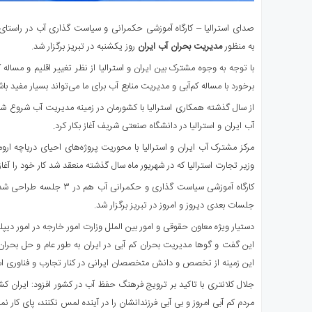
صدای استرالیا – کارگاه آموزشی حکمرانی و سیاست گذاری آب در راستای ب
به منظور
مدیریت بحران آب ایران
روز یکشنبه در تبریز برگزار ‌شد.
با توجه به وجوه مشترک بین ایران و استرالیا از نظر تغییر اقلیم و مساله 
برخورد با مساله کم‌آبی و مدیریت منابع آب برای ما می‌تواند بسیار مفید باش
از سال گذشته همکاری استرالیا با کشورمان در زمینه مدیریت آب شروع ش
آب ایران و استرالیا در دانشگاه صنعتی شریف آغاز بکار کرد.
مرکز مشترک آب ایران و استرالیا با محوریت پروژه‌های احیای دریاچه ارومی
وزیر تجارت استرالیا که در شهریور ماه سال گذشته منعقد شد کار خود را آغاز 
کارگاه آموزشی سیاست گذاری و حک
جلسات بعدی دیروز و امروز در تبریز برگزار ‌شد.
دستیار ویژه معاون حقوقی و امور بین الملل وزارت امور خارجه در امور دیپ
این گفت و گو‌ها مدیریت بحران کم آبی در ایران به طور عام و حل بحرا
این زمینه از تخصص و دانش متخصصان ایرانی در کنار تجارب و فناوری استر
جلال کلانتری با تاکید بر ترویج فرهنگ حفظ آب در کشور افزود: ایرا
مردم کم آبی امروز و بی آبی فرزندانشان را در آینده لمس نکنند، پای کار نمی