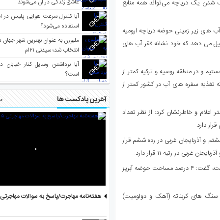
عاشق زندگی در آن می‌شوند
ک شدن یک دریاچه می‌تواند همه منابع
آیا کنترل سرعت هوایی پلیس در است
استفاده می‌شود؟
آب های زیر زمینی حوضه دریاچه ارومیه
اته تشکیل می دهد که خود نشانه فقر آب های
انتخاب شد؛ سیدنی ۲۱‌ام
آیا برداشتن وسایل کنار خیابان د
تیم و در منطقه روسیه و ترکیه کمتر از
است؟
 تغذیه سفره های آب در کشور کمتر از
آخرین پادکست ها
مط
 زیرزمینی در حوضه دریاچه ارومیه را ۷۰ سانتی متر اعلام و خاطرنشان کرد: از نظر تعداد
رار دارد.
شتم و آذربایجان غربی در رده ششم قرار
مرسلی با بیان اینکه یکی از ظرفیت های کشور ما آبخوان های کارستی است، گفت: ۴ درصد مساحت حوضه آبریز
 سنگ های کربناته (آهک و دولومیت)
هفته‌نامه مهاجرت/پاسخ به سوالات مهاجرتی ۵ آگوست