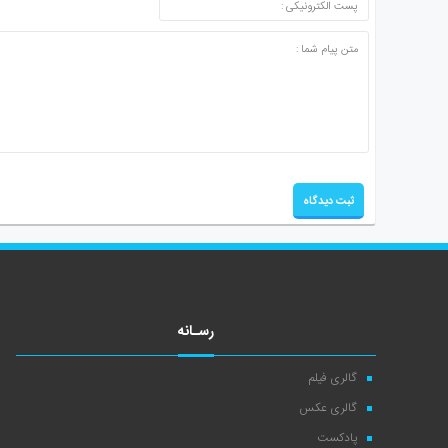
رسـانه
گالری فیلم
گالری عکس
پادکست