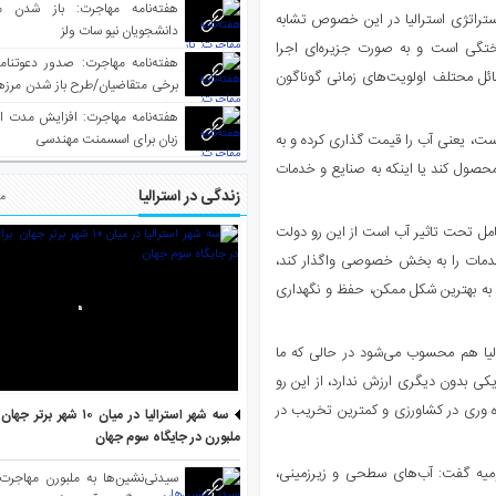
هفته‌نامه مهاجرت: باز شدن م
استراتژی استرالیا در این خصوص تشابه
دانشجویان نیو سات ولز
ختگی است و به صورت جزیره‌ای اجرا
ی تدوین کرده و به مسائل محتلف اولویت‌های زمانی گوناگون
برخی متقاضیان/طرح باز شدن مرزها 
واکسینه شده
هفته‌نامه مهاجرت: افزایش مدت ا
است، یعنی آب را قیمت گذاری کرده و به
زبان برای اسسمنت مهندسی
حصول کند یا اینکه به صنایع و خدمات
زندگی در استرالیا
مط
مل تحت تاثیر آب است از این رو دولت
 خدمات را به بخش خصوصی واگذار کند،
بی به بهترین شکل ممکن، حفظ و نگهداری
الیا هم محسوب می‌شود در حالی که ما
کی بدون دیگری ارزش ندارد، از این رو
ره وری در کشاورزی و کمترین تخریب در
سه شهر استرالیا در میان ۱۰ ش
ملبورن در جایگاه سوم جهان
رومیه گفت: آب‌های سطحی و زیرزمینی،
سیدنی‌نشین‌ها به ملبورن مهاجرت