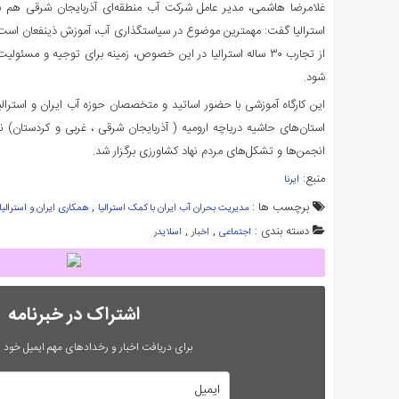
غلامرضا هاشمی، مدیر عامل شرکت آب منطقه‌ای آذربایجان شرقی هم با ا
استرالیا گفت: مهمترین موضوع در سیاستگذاری آب، آموزش ذینفعان است
از تجارب ۳۰ ساله استرالیا در این خصوص، زمینه برای توجیه و
شود.
این کارگاه آموزشی با حضور اساتید و متخصصان حوزه آب ایران و استرالی
استان‌های حاشیه دریاچه ارومیه ( آذربایجان شرقی ، غربی و کردستان) نما
انجمن‌ها و تشکل‌های مردم نهاد کشاورزی برگزار شد.
منبع:
ایرنا
برچسب ها :
,
مدیریت بحران آب ایران با کمک استرالیا
همکاری ایران و استرالیا
دسته بندی :
,
,
اجتماعی
اخبار
اسلایدر
اشتراک در خبرنامه
برای دریافت اخبار و رخدادهای مهم ایمیل خود را