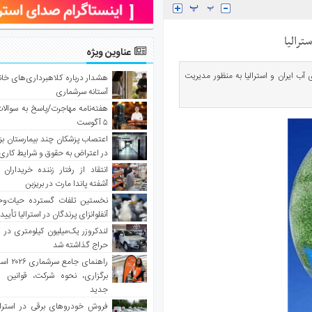
ترالیا
عناوین ویژه
ب ایران و استرالیا به منظور مدیریت
هشدار درباره کلاهبرداری‌های خانه‌
آستانه سرشماری
هفته‌نامه مهاجرت/پاسخ به سوالا
۵ آگوست
اعتصاب پزشکان چند بیمارستان بز
در اعتراض به حقوق و شرایط کاری
انتقاد از رفتار زننده خریداران 
آشفته پاندا مارت در بریزبن
نخستین تلفات گسترده حیات‌وح
آنفلوانزای پرندگان در استرالیا تأیی
لندکروزر یک‌میلیون کیلومتری در و
حراج گذاشته شد
راهنمای جا
برگزاری، نحوه شرکت، قوانین و
جدید
فروش خودروهای برقی در استرال