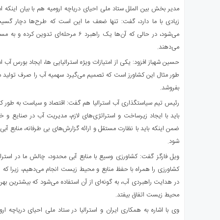
مدیر بخش بین الملل ستاد ملی احیای دریاچه ارومیه هم با بیان اینکه 
زیادی با ما دارد، گفت: تنها ضعف ما این است که طرح‌ها دچار گسی
می‌شود، در حالی که آن‌ها یک راهبرد ۶ مرحله‌ا
می‌دهند.
حسین شهباز افزود: یکی از امتیازات ویژه استرالیایی ها، ایجاد بورس آب 
طور مثال این کشاورز است که تصمیم می‌گیرد سهمیه آب را صرف تولید م
بفروشد.
رئیس تیم سیاستگذاری آب استرالیا هم گفت: اقتصاد و سیاست به طور کا
باید با ایجاد زیرساخت و استراتژی‌های لازم، مدیریت آب در صنایع و
ضمن اینکه باید با نظارت مستقل و ارائه گزارش‌های بی طرفانه، منابع آ
شود.
ویل فارگز گفت: کشاورزی وسیع با منابع آبی محدود، چالش ما در استر
کشاورزی را همراه با حفظ منابع و محیط زیست انجام می‌دهیم، زیرا که ی
در هدایت راهبردی آب، به گونه‌ای از آن استفاده می‌شود که بیشترین به
محیط زیست اتفاق بیفتد.
وی با اشاره به همکاری ایران و استرالیا در ستاد ملی احیای دریاچه ا