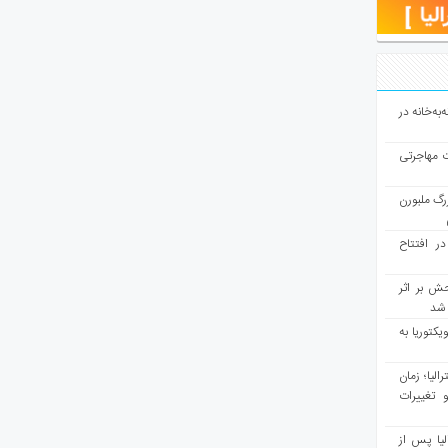
به‌خانه در
ت مهاجرتی
رگ ملبورن
در افتتاح
ش بر اثر
د شد
یکتوریا به
مع سرشماری ۲۰۲۶ استرالیا؛ زمان
 تغییرات
یا پس از