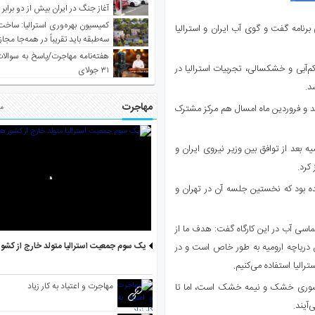
آغاز جنگ در ایران بیش از دو برابر
کمیسیون بهره‌وری استرالیا: ساخت
رنامه گفت و گوی آب ایران و استرالیا
سه‌طبقه باید تقریباً در همه‌جا مجاز
هفته‌نامه مهاجرت/پاسخ به سوالا
کم‌آبی و خشکسالی، تجربیات استرالیا در
۳۱ جولای
د.
مهاجرت
د و فروردین ماه امسال هم مرکز مشترک
مط
ه بعد از توافق بین وزیر نیروی ایران و
کرد.
مرانی آب هم در ۳ جلسه طراحی شده بود که نخستین جلسه آن در تهران و
لماسی آب در این کارگاه گفت: هدف ما از
یک سوم جمعیت استرالیا متولد خارج از کشو
ن دریاچه ارومیه به طور خاص است و در
الیا استفاده می‌کنیم.
مهاجرت و اعتیاد به کار زیاد
ن کشوری خشک و نیمه خشک است، اما تا
‌آیند.