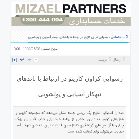
ای
استرالیا
درباره
ما
ارتباط
اجتماعی
»
» رسوایی کراون کازینو در ارتباط با باند‌های تبهکار آسیایی و پولشویی
با
ما
تاریخ انتشار : 1398/05/08 - 13:00
ارسال
پرینت
رسوایی کراون کازینو در ارتباط با باند‌های
تبهکار آسیایی و پولشویی
صدای استرالیا- نتایج یک بررسی جامع نشان می‌دهد که مجموعه کازینو و
هتل‌های کراون به عنوان بخشی از برنامه خود برای جذب قماربازان بزرگ
چینی، با آژانس‌های گردشگری که از سوی قدرتمندترین باندهای تبهکار آسیا
حمایت می‌شوند، وارد تجارت شده است.