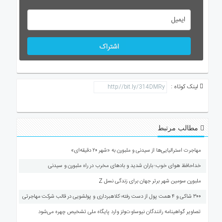
اشتراک
لینک کوتاه :
مطالب مرتبط
مهاجرت استرالیایی‌ها از سیدنی و ملبورن به «شهر ۲۰ دقیقه‌ای»
خداحافظ هوای خوب؛ باران شدید و بادهای مخرب در راه ملبورن و سیدنی
ملبورن سومین شهر برتر جهان برای زندگی نسل Z
۳۰۰ شاکی و ۴ همت پول از دست رفته؛ کلاهبرداری و پولشویی در قالب شرکت مهاجرتی
تصاویر گواهینامه رانندگان نیوساوت‌ولز وارد پایگاه ملی تشخیص چهره می‌شود