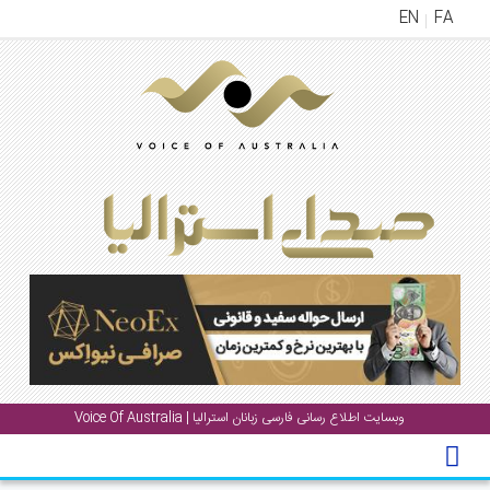
EN
FA
منوی
اصلی
خانه
خبار
جشن
ها
و
رویداد
ها
الری
وبسایت اطلاع رسانی فارسی زبانان استرالیا | Voice Of Australia
پادکست
انستنی