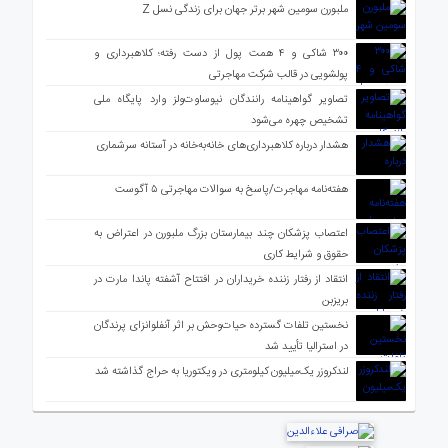
ملبورن سومین شهر برتر جهان برای زندگی نسل Z
۳۰۰ شاکی و ۴ همت پول از دست رفته؛ کلاهبرداری و
پولشویی در قالب شرکت مهاجرتی
تصاویر گواهینامه رانندگان نیوساوت‌ولز وارد پایگاه ملی
تشخیص چهره می‌شود
هشدار درباره کلاهبرداری‌های خانه‌به‌خانه در آستانه سرشماری
هفته‌نامه مهاجرت/پاسخ به سوالات مهاجرتی ۵ آگوست
اعتصاب پزشکان چند بیمارستان بزرگ ملبورن در اعتراض به
حقوق و شرایط کاری
انتقاد از رفتار زننده خریداران در افتتاح آشفته پاندا مارت در
بریزبن
نخستین تلفات گسترده حیات‌وحش بر اثر آنفلوانزای پرندگان
در استرالیا تأیید شد
لندکروزر یک‌میلیون کیلومتری در ویکتوریا به حراج گذاشته شد