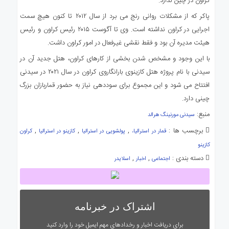
کراون در چین ندارد.
پاکر که از مشکلات روانی رنج می برد از سال ۲۰۱۲ تا کنون هیچ سمت
اجرایی در کراون نداشته است. وی تا آگوست ۲۰۱۵ رئیس کراون و رئیس
هیئت مدیره آن بود و فقط نقشی غیرفعال در امور کراون داشت.
با این وجود و مشخص شدن بخشی از کارهای کراون، هتل جدید آن در
سیدنی با نام پروژه هتل کازینوی بارانگاروی کراون در سال ۲۰۲۱ در سیدنی
افتتاح می شود و این مجموع برای سوددهی نیاز به حضور قماربازان بزرگ
چینی دارد.
منبع:
سیدنی مورنینگ هرالد
برچسب ها :
,
,
,
قمار در استرالیا،
پولشویی در استرالیا
کازینو در استرالیا
کراون
کازینو
دسته بندی :
,
,
اجتماعی
اخبار
اسلایدر
اشتراک در خبرنامه
برای دریافت اخبار و رخدادهای مهم ایمیل خود را وارد کنید