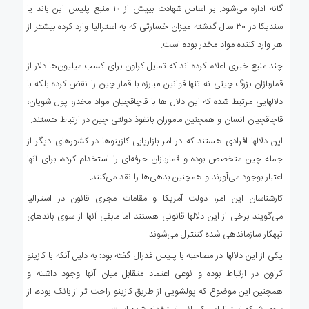
گانه اداره می‌شود. بر اساس شهادت بییش از ۱۰ منبع پلیس این باند یا
سندیکا در ۳۰ سال گذشته میزان خسارتی که به استرالیا وارد کرده بیشتر از
هر وارد کننده مواد مخدر بوده است.
چند منبع خبری اعلام کرده اند که تمایل کراون برای کسب میلیون‌ها دلار از
قماربازان بزرگ چینی نه تنها قوانین مبارزه با قمار چین را نقض کرده بلکه با
دلال‎هایی مرتبط شده که این دلال ها با قاچاقچیان مواد مخدر، پول شویان،
قاچاقچیان انسان و همچنین ماموران بانفوذ دولتی چین در ارتباط هستند.
این دلال‎ها افرادی هستند که در امر بازاریابی کازینوها در کشورهای دیگر از
جمله چین متخصص بوده و قماربازان حرفه‌ای را استخدام کرده، برای آنها
اعتبار بوجود می‌آورند و همچنین بدهی‌ها را نقد می‌کنند.
کارشناسان این امر، دولت آمریکا و مقامات مجری قانون در استرالیا
می‌گویند برخی از این دلال‎ها قانونی هستند اما مابقی آنها از سوی باندهای
تبهکار سازماندهی شده کننترل می‌شوند.
یکی از این دلال‎ها در مصاحبه با پلیس فدرال گفته بود: به دلیل آنکه با کازینو
کراون در ارتباط بوده و نوعی اعتماد متقابل میان آنها وجود داشته و
همچنین این موضوع که پولشویی از طریق کازینو راحت تر از بانک بوده، از