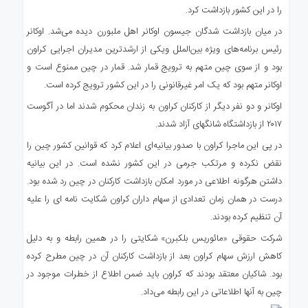
را در این کشور بازداشت کرد.
در میان بازداشت شدگان جیسون اوکانر اهل ملبورن دیده می‌شد. اوکانر
رئیس برنامه‌های ویژه بین‌الملل ویکی از ارشدترین مدیران اجرایی کراون
بود و از سوی چین متهم به ترویج قمار شد. قمار در چین ممنوع است و
اوکانر متهم بود که یک امر غیرقانونی را در این کشور ترویج کرده است.
اوکانر و دو نفر دیگر از کارکنان کراون به زندان محکوم شدند اما در آگوست
۲۰۱۷ از بازداشتگاه شانگهای آزاد شدند.
در پی این ماجرا کراون با صدور بیانیه‌ای اعلام کرد که قوانین کشور چین را
نقض نکرده و مرتکب جرمی در این کشور نشده است. در این بیانیه
داشتن هرگونه اطلاعی در مورد امکان بازداشت کارکنان در چین رد شده بود.
درست در همان زمان تعدادی از سهام داران کراون شکایت نامه ای را علیه
آن تنظیم کرده بودند.
شرکت حقوقی «مائوریس بلکبرن» شکایتی را در همین رابطه و به دلیل
کاهش ارزش سهام کراون بعد از بازداشت کارکنان آن در چین مطرح کرده
بود. شاکیان معتقد بودند که کراون باید ضمن اطلاع از خطرات موجود در
چین به آنها اطلاعاتی در این رابطه می‌داد.