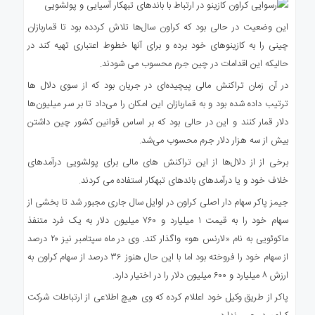
این وضعیت در حالی بود که کراون سال‌ها تلاش کردده بود تا قماربازان
چینی را به کازینوهای خود برده و برای آنها خطوط اعتباری تهیه کند در
حالیکه این اقدامات در چین جرم محسوب می شودند.
در آن زمان تراکنش مالی پیچیده‌ای در جریان بود که از سوی دلال ها
ترتیب داده شده بود و به قماربازان این امکان را می‌داد تا بر سر میلیون‌ها
دلار قمار کنند و این در حالی بود که بر اساس قوانین کشور چین داشتن
بیش از سه هزار دلار جرم محسوب می‌شد.
برخی از از دلال‌ها از این تراکنش های مالی برای پولشویی درآمدهای
خلاف خود و یا درآمدهای باندهای تبهکار استفاده می کردند.
جیمز پاکر سهام دار اصلی کراون در اوایل سال جاری مجبور شد تا بخشی از
سهام خود را به قیمت ۱ میلیارد و ۷۶۰ میلیون دلار به یک فرد متنفذ
ماکوئویی به نام «لارنس هو» واگذار کند. وی در ماه سپتامبر نیز ۲۰ درصد
از سهام خود را فروخته بود اما با این حال هنوز ۳۶ درصد از سهام کراون به
ارزش ۸ میلیارد و ۶۰۰ میلیون دلار را در اختیار دارد.
پاکر از طریق وکیل خود اعللام کرده که وی هیچ اطلاعی از ارتباطات شرکت