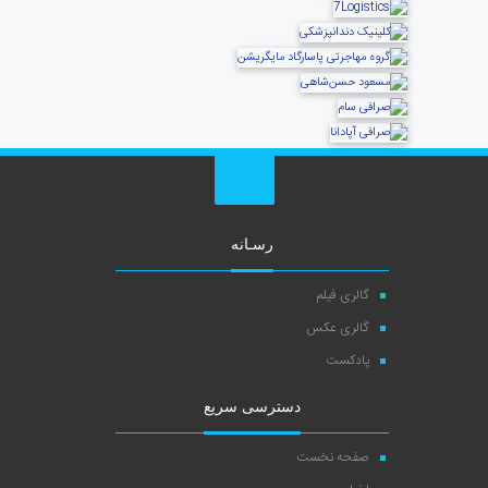
رسـانه
گالری فیلم
گالری عکس
پادکست
دسترسی سریع
صفحه نخست