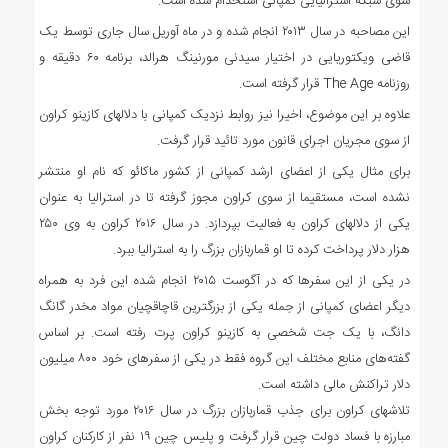
سوی شبکه استرالیایی کمپانی استخدام شده است.
این مصاحبه در سال ۲۰۱۳ انجام شده و در ماه آوریل سال جاری توسط یک
قاضی ویکتوریایی در اختیار سیدنی مورنینگ هرالد، برنامه ۶۰ دقیقه و
روزنامه The Age قرار گرفته است.
علاوه بر این موضوع، اخیرا نیز روابط نزدیک کمپانی با دلال‎های کازینو کراون
از سوی مجریان اجرای قانون مورد تائید قرار گرفت.
برای مثال یکی از اعضای ارشد کمپانی از کشور ماکائو که نام او منتشر
نشده است، مستقیما از سوی کراون مجوز گرفته تا در استرالیا به عنوان
یکی از دلال‎های کراون به فعالیت بپردازد. در سال ۲۰۱۶ کراون به وی ۲۵۰
هزار دلار پرداخت کرده تا او قماربازان بزرگ را به استرالیا ببرد.
در یکی از این سفرها که در آگوست ۲۰۱۵ انجام شده این فرد به همراه
دیگر اعضای کمپانی از جمله یکی از بزرگترین قاچاقچیان مواد مخدر گانگ
دانگ، با یک جت شخصی به کازینو کراون پرت رفته است. بر اساس
گفته‌های منابع مختلف این گروه فقط در یکی از سفرهای خود ۸۰۰ میلیون
دلار تراکنش مالی داشته است.
تلاشهای کراون برای جذب قماربازان بزرگ در سال ۲۰۱۶ مورد توجه بخش
مبارزه با فساد دولت چین قرار گرفت و پلیس چین ۱۹ نفر از کارکنان کراون