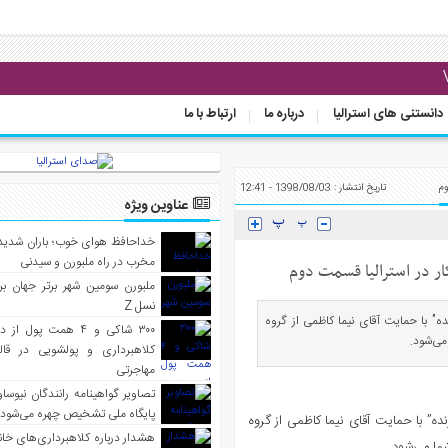
دانستنی های استرالیا
درباره ما
ارتباط با ما
وم
تاریخ انتشار : 1398/08/03 - 12:41
عناوین ویژه
خداحافظ هوای خوب؛ باران شدید 
مخرب در راه ملبورن و سیدنی
ار در استرالیا قسمت دوم
ملبورن سومین شهر برتر جهان بر
نسل Z
ه” با حمایت آقای نیما کاظمی از گروه
۳۰۰ شاکی و ۴ همت پول 
می‌شود.
کلاهبرداری و پولشویی در قا
مهاجرتی
تصاویر گواهینامه رانندگان نیوساو
پایگاه ملی تشخیص چهره می‌شود
ده” با حمایت آقای نیما کاظمی از گروه
هشدار درباره کلاهبرداری‌های خانه‌
ما می‌شود.