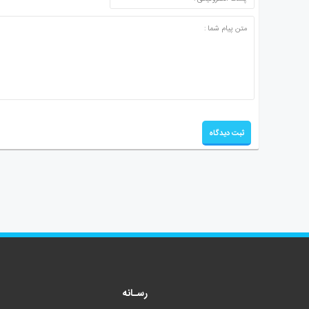
رسـانه