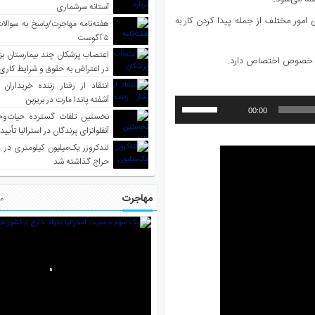
آستانه سرشماری
مور مختلف از جمله پیدا کردن کار به
هفته‌نامه مهاجرت/پاسخ به سوالا
۵ آگوست
اعتصاب پزشکان چند بیمارستان بز
ین خصوص اختصاص دارد.
در اعتراض به حقوق و شرایط کاری
انتقاد از رفتار زننده خریداران 
آشفته پاندا مارت در بریزبن
برای
00:00
نخستین تلفات گسترده حیات‌وح
افزایش
آنفلوانزای پرندگان در استرالیا تأیی
یا
لندکروزر یک‌میلیون کیلومتری در و
کاهش
حراج گذاشته شد
صدا
مهاجرت
از
مط
کلیدهای
بالا
و
پایین
استفاده
کنید.