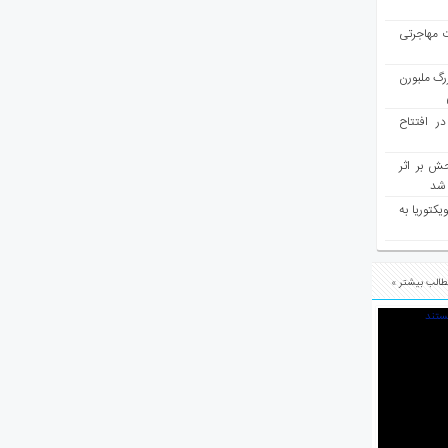
ت مهاجرتی
رگ ملبورن
در افتتاح
ش بر اثر
د شد
یکتوریا به
الب بیشتر »