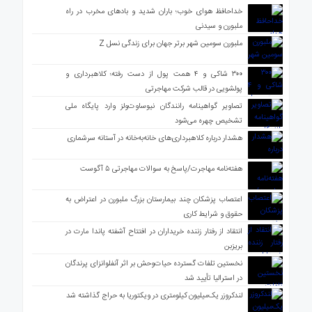
خداحافظ هوای خوب؛ باران شدید و بادهای مخرب در راه
ملبورن و سیدنی
ملبورن سومین شهر برتر جهان برای زندگی نسل Z
۳۰۰ شاکی و ۴ همت پول از دست رفته؛ کلاهبرداری و
پولشویی در قالب شرکت مهاجرتی
تصاویر گواهینامه رانندگان نیوساوت‌ولز وارد پایگاه ملی
تشخیص چهره می‌شود
هشدار درباره کلاهبرداری‌های خانه‌به‌خانه در آستانه سرشماری
هفته‌نامه مهاجرت/پاسخ به سوالات مهاجرتی ۵ آگوست
اعتصاب پزشکان چند بیمارستان بزرگ ملبورن در اعتراض به
حقوق و شرایط کاری
انتقاد از رفتار زننده خریداران در افتتاح آشفته پاندا مارت در
بریزبن
نخستین تلفات گسترده حیات‌وحش بر اثر آنفلوانزای پرندگان
در استرالیا تأیید شد
لندکروزر یک‌میلیون کیلومتری در ویکتوریا به حراج گذاشته شد