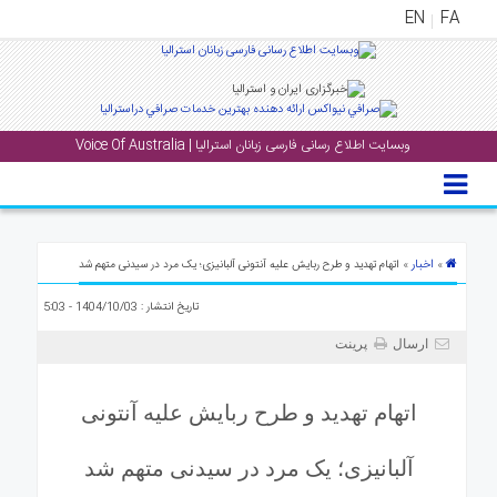
EN
FA
منوی
اصلی
وبسایت اطلاع رسانی فارسی زبانان استرالیا | Voice Of Australia
خانه
بار
جشن
ها
اخبار
»
» اتهام تهدید و طرح ربایش علیه آنتونی آلبانیزی؛ یک مرد در سیدنی متهم شد
و
تاریخ انتشار : 1404/10/03 - 5:03
رویداد
ها
ارسال
پرینت
لری
اتهام تهدید و طرح ربایش علیه آنتونی
پادکست
آلبانیزی؛ یک مرد در سیدنی متهم شد
نستنی