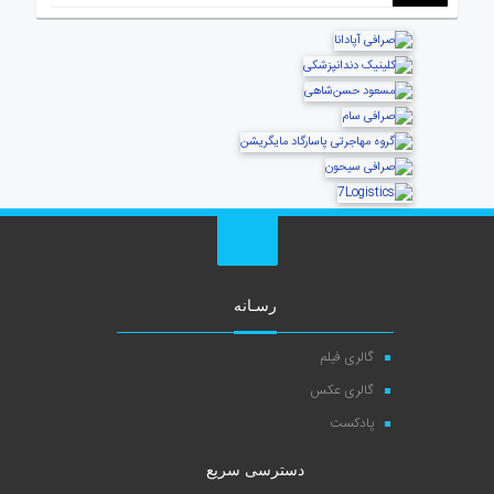
رسـانه
گالری فیلم
گالری عکس
پادکست
دسترسی سریع