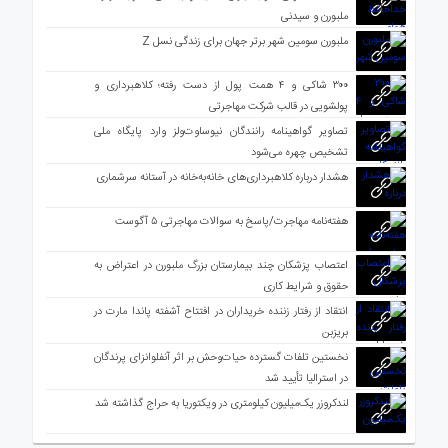
ملبورن و سیدنی
ملبورن سومین شهر برتر جهان برای زندگی نسل Z
۳۰۰ شاکی و ۴ همت پول از دست رفته؛ کلاهبرداری و
پولشویی در قالب شرکت مهاجرتی
تصاویر گواهینامه رانندگان نیوساوت‌ولز وارد پایگاه ملی
تشخیص چهره می‌شود
هشدار درباره کلاهبرداری‌های خانه‌به‌خانه در آستانه سرشماری
هفته‌نامه مهاجرت/پاسخ به سوالات مهاجرتی ۵ آگوست
اعتصاب پزشکان چند بیمارستان بزرگ ملبورن در اعتراض به
حقوق و شرایط کاری
انتقاد از رفتار زننده خریداران در افتتاح آشفته پاندا مارت در
بریزبن
نخستین تلفات گسترده حیات‌وحش بر اثر آنفلوانزای پرندگان
در استرالیا تأیید شد
لندکروزر یک‌میلیون کیلومتری در ویکتوریا به حراج گذاشته شد