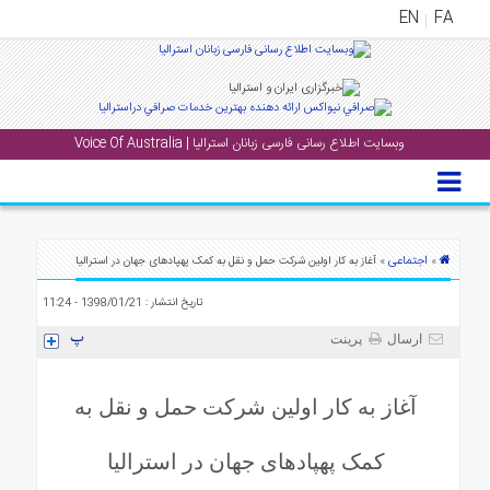
EN
FA
منوی
اصلی
وبسایت اطلاع رسانی فارسی زبانان استرالیا | Voice Of Australia
خانه
بار
جشن
ها
اجتماعی
»
» آغاز به کار اولین شرکت حمل و نقل به کمک پهپادهای جهان در استرالیا
و
تاریخ انتشار : 1398/01/21 - 11:24
رویداد
ها
ارسال
پرینت
لری
آغاز به کار اولین شرکت حمل و نقل به
پادکست
کمک پهپادهای جهان در استرالیا
نستنی