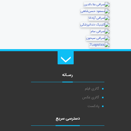
رسـانه
گالری فیلم
گالری عکس
پادکست
دسترسی سریع