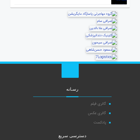
رسـانه
گالری فیلم
گالری عکس
پادکست
دسترسی سریع