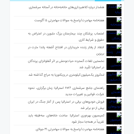
هشدار درباره کلاهبرداری‌های خانه‌به‌خانه در آستانه سرشماری
هفته‌نامه مهاجرت/پاسخ به سوالات مهاجرتی ۵ آگوست
اعتصاب پزشکان چند بیمارستان بزرگ ملبورن در اعتراض به
حقوق و شرایط کاری
انتقاد از رفتار زننده خریداران در افتتاح آشفته پاندا مارت در
بریزبن
نخستین تلفات گسترده حیات‌وحش بر اثر آنفلوانزای پرندگان
در استرالیا تأیید شد
لندکروزر یک‌میلیون کیلومتری در ویکتوریا به حراج گذاشته شد
راهنمای جامع سرشماری ۲۰۲۶ استرالیا؛ زمان برگزاری، نحوه
شرکت، قوانین و تغییرات جدید
فروش خودروهای برقی در استرالیا پس از آغاز جنگ در ایران
بیش از دو برابر شد
کمیسیون بهره‌وری استرالیا: ساخت خانه‌های سه‌طبقه باید
تقریباً در همه‌جا مجاز شود
هفته‌نامه مهاجرت/پاسخ به سوالات مهاجرتی ۳۱ جولای