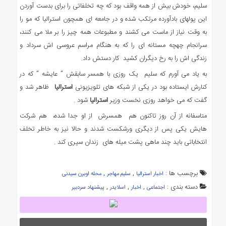
سلیم، خودش بیش از همه واقف بود که چه تخلفاتی را برای بدست آوردن
این پولهای بادآورده مرتکب شده و در جامعه ای همچون استرالیا که مو را
به وقت نیاز از ماست می کشند و مطبوعات همه چیز را بر ملا می کنند،
سرانجام چهچه مستانه ای را که به هنگام مراسم عروسی اش سرداد و
زندگی اش را به رخ دیگران کشید کار دستش داد.
به یاد می آورم که سلیم یک روزی با همسر سابقش ” عایشه ” که در
کنارش ایستاده بود در یکی از شبکه های تلویزیونی
استرالیا
ظاهر شد و
گفت که می خواهد روزی نخست وزیر
استرالیا
شود .
متاسفانه از آن روز تاکنون هم همسرش از او جدا شده، هم شرکت
هایش یکی پس از دیگری ورشکست شدند و حالا نیز به خاطر تخلف
انتخاباتی باید چند ماهی پشت میله های زندان سپری کند .
برچسب ها :
,
,
اخبار استرالیا
سلیم مهاجر
محله اوبرن سیدنی
دسته بندی :
,
,
,
اجتماعی
اخبار
اسلایدر
پیشنهاد سردبیر