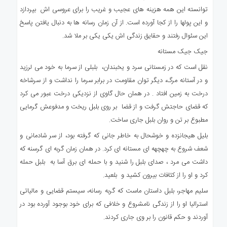
توانسته این همه هزینه های عجیب و غریب را برای عروسی اش بپردازد
و این پولها را از کجا آورده است. از آن زمان رسانه ها به دنبال یافتن پاسخ
این سئوال رفتند و حقایق زندگی اش یکی یکی بر ملا شد.
جیک جیک مستانه
نقل است که در زمستانی سرد و یخبندان، بلبلی از سرما به خود می لرزید
و در آستانه مرگ، دیگر توان مقاومت در برابر سرما را نداشت و از سرشاخه
درخت به زمین افتاد . در همان حال گاوی از نزدیکی درخت عبور می کرد
که قضای حاجتش گرفت و از قضا بر روی بلبل ریخت و مدفوعش گرمایی
مطبوع بر تن و روان بلبل جاری ساخت.
بلیل هیجانزده و خوشحال به خاطر جانی که گرفته بود، از سر شادمانی و
شعف شروع به چهچهه ای مستانه ای کرد. در همان زمان گربه ای گرسنه که
داشت می مرد ، صدای بلبل را شنید و با حمله ای برق آسا به بلبل حمله
کرد و او را از کثافات بیرون کشید و بلعید.
سلیم مهاجر، بلبل داستان ماست که گربه رسانه، سیستم قضایی و مالیاتی
استرالیا او را از زندگی نامشروع و خلافی که برای خود بوجود آورده بود در
آوردند و حکم قانون را بر وی جاری کردند.