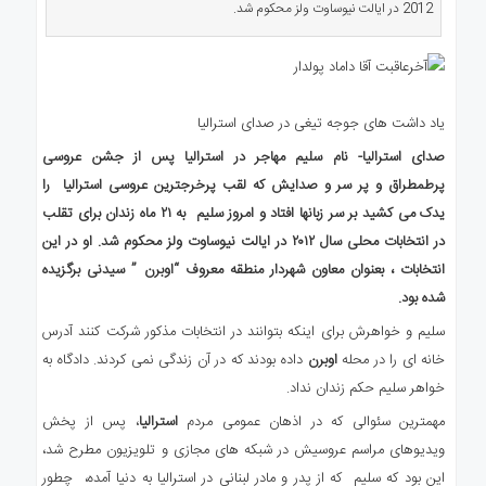
2012 در ایالت نیوساوت ولز محکوم شد.
ی
استرالیا
درباره
ما
ارتباط
یاد داشت های جوجه تیغی در صدای استرالیا
با
صدای استرالیا- نام سلیم مهاجر در استرالیا پس از جشن عروسی
ما
پرطمطراق و پر سر و صدایش که لقب پرخرجترین عروسی استرالیا را
یدک می کشید بر سر زبانها افتاد و امروز سلیم به ۲۱ ماه زندان برای تقلب
در انتخابات محلی سال ۲۰۱۲ در ایالت نیوساوت ولز محکوم شد. او در این
انتخابات ، بعنوان معاون شهردار منطقه معروف “اوبرن ” سیدنی برگزیده
شده بود.
سلیم و خواهرش برای اینکه بتوانند در انتخابات مذکور شرکت کنند آدرس
خانه ای را در محله
اوبرن
داده بودند که در آن زندگی نمی کردند. دادگاه به
خواهر سلیم حکم زندان نداد.
مهمترین سئوالی که در اذهان عمومی مردم
استرالیا
، پس از پخش
ویدیوهای مراسم عروسیش در شبکه های مجازی و تلویزیون مطرح شد،
این بود که سلیم که از پدر و مادر لبنانی در استرالیا به دنیا آمده، چطور