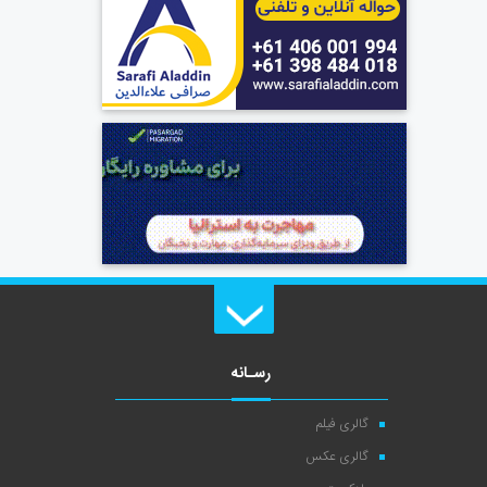
رسـانه
گالری فیلم
گالری عکس