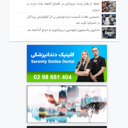
انتقاد از رفتار زننده خریداران در افتتاح آشفته پاندا مارت در
بریزبن
نخستین تلفات گسترده حیات‌وحش بر اثر آنفلوانزای پرندگان
در استرالیا تأیید شد
لندکروزر یک‌میلیون کیلومتری در ویکتوریا به حراج گذاشته شد