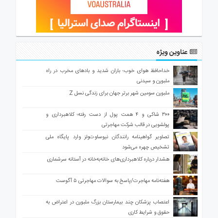
عناوین ویژه
خداحافظ هوای خوب؛ باران شدید و بادهای مخرب در راه
ملبورن و سیدنی
ملبورن سومین شهر برتر جهان برای زندگی نسل Z
۳۰۰ شاکی و ۴ همت پول از دست رفته؛ کلاهبرداری و
پولشویی در قالب شرکت مهاجرتی
تصاویر گواهینامه رانندگان نیوساوت‌ولز وارد پایگاه ملی
تشخیص چهره می‌شود
هشدار درباره کلاهبرداری‌های خانه‌به‌خانه در آستانه سرشماری
هفته‌نامه مهاجرت/پاسخ به سوالات مهاجرتی ۵ آگوست
اعتصاب پزشکان چند بیمارستان بزرگ ملبورن در اعتراض به
حقوق و شرایط کاری