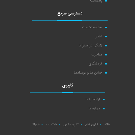
پادکست
دسترسی سریع
صفحه نخست
اخبار
زندگی در استرالیا
مهاجرت
گردشگری
جشن ها و رویدادها
کاربری
ارتباط با ما
درباره ما
خانه
گالری فیلم
گالری عکس
پادکست
خوراک