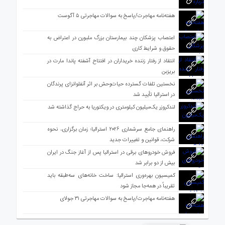
هفته‌نامه مهاجرت/پاسخ به سوالات مهاجرتی ۵ آگوست
اعتصاب پزشکان چند بیمارستان بزرگ ملبورن در اعتراض به
حقوق و شرایط کاری
انتقاد از رفتار زننده خریداران در افتتاح آشفته پاندا مارت در
بریزبن
نخستین تلفات گسترده حیات‌وحش بر اثر آنفلوانزای پرندگان
در استرالیا تأیید شد
لندکروزر یک‌میلیون کیلومتری در ویکتوریا به حراج گذاشته شد
راهنمای جامع سرشماری ۲۰۲۶ استرالیا؛ زمان برگزاری، نحوه
شرکت، قوانین و تغییرات جدید
فروش خودروهای برقی در استرالیا پس از آغاز جنگ در ایران
بیش از دو برابر شد
کمیسیون بهره‌وری استرالیا: ساخت خانه‌های سه‌طبقه باید
تقریباً در همه‌جا مجاز شود
هفته‌نامه مهاجرت/پاسخ به سوالات مهاجرتی ۳۱ جولای