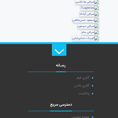
رسـانه
گالری فیلم
گالری عکس
پادکست
دسترسی سریع
صفحه نخست