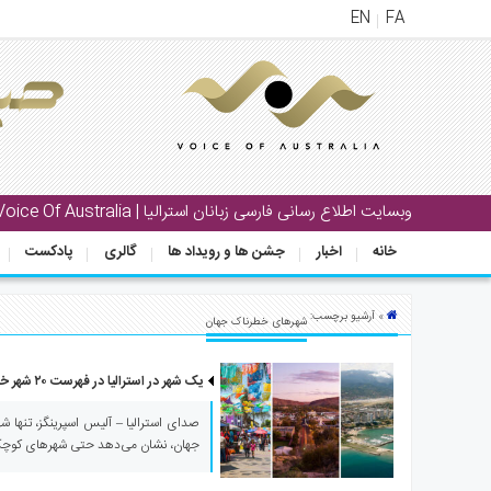
EN
FA
منوی
اصلی
خانه
بار
وبسایت اطلاع رسانی فارسی زبانان استرالیا | Voice Of Australia
جشن
خانه
اخبار
جشن ها و رویداد ها
گالری
پادکست
ها
و
رویداد
» آرشیو برچسب:
شهرهای خطرناک جهان
ها
یک شهر در استرالیا در فهرست ۲۰ شهر خطرناک جهان در سال ۲۰۲۴
لری
پادکست
جهان، نشان می‌دهد حتی شهرهای کوچک 
نستنی