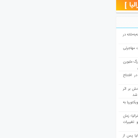
به‌خانه در
ت مهاجرتی
رگ ملبورن
در افتتاح
ش بر اثر
د شد
یکتوریا به
مع سرشماری ۲۰۲۶ استرالیا؛ زمان
 تغییرات
یا پس از