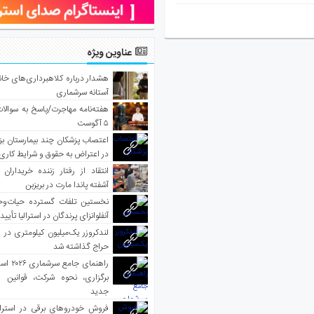
عناوین ویژه
هشدار درباره کلاهبرداری‌های خانه‌
آستانه سرشماری
هفته‌نامه مهاجرت/پاسخ به سوالا
۵ آگوست
اعتصاب پزشکان چند بیمارستان بز
در اعتراض به حقوق و شرایط کاری
انتقاد از رفتار زننده خریداران 
آشفته پاندا مارت در بریزبن
نخستین تلفات گسترده حیات‌وح
آنفلوانزای پرندگان در استرالیا تأیی
لندکروزر یک‌میلیون کیلومتری در و
حراج گذاشته شد
راهنمای جا
برگزاری، نحوه شرکت، قوانین و
جدید
فروش خودروهای برقی در استرال