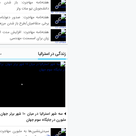
هفته‌نامه مهاجرت: باز شدن م
دانشجویان نیو سات ولز
برخی متقاضیان/طرح باز شدن مرزها 
واکسینه شده
هفته‌نامه مهاجرت: افزایش مدت ا
زبان برای اسسمنت مهندسی
زندگی در استرالیا
مط
سه شهر استرالیا در میان ۱۰ ش
ملبورن در جایگاه سوم جهان
سیدنی‌نشین‌ها به ملبورن مهاجرت