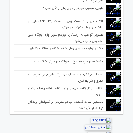
ملبورن و سیدنی
ملبورن سومین شهر برتر جهان برای زندگی نسل Z
۳۰۰ شاکی و ۴ همت پول از دست رفته؛ کلاهبرداری و
پولشویی در قالب شرکت مهاجرتی
تصاویر گواهینامه رانندگان نیوساوت‌ولز وارد پایگاه ملی
تشخیص چهره می‌شود
هشدار درباره کلاهبرداری‌های خانه‌به‌خانه در آستانه سرشماری
هفته‌نامه مهاجرت/پاسخ به سوالات مهاجرتی ۵ آگوست
اعتصاب پزشکان چند بیمارستان بزرگ ملبورن در اعتراض به
حقوق و شرایط کاری
انتقاد از رفتار زننده خریداران در افتتاح آشفته پاندا مارت در
بریزبن
نخستین تلفات گسترده حیات‌وحش بر اثر آنفلوانزای پرندگان
در استرالیا تأیید شد