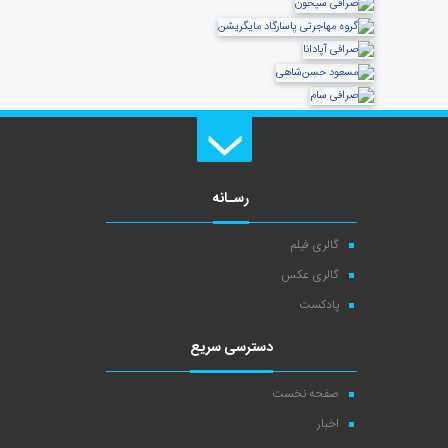
رسـانه
گالری فیلم
گالری عکس
پادکست
دسترسی سریع
صفحه نخست
اخبار