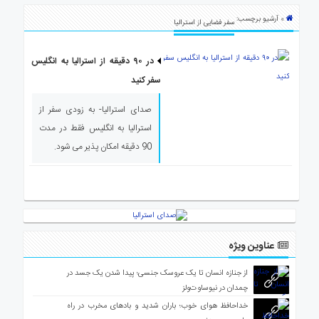
ی
» آرشیو برچسب:
استرالیا
سفر فضایی از استرالیا
درباره
ما
در ۹۰ دقیقه از استرالیا به انگلیس
سفر کنید
ارتباط
با
صدای استرالیا- به زودی سفر از
ما
استرالیا به انگلیس فقط در مدت
90 دقیقه امکان پذیر می شود.
عناوین ویژه
از جنازه انسان تا یک عروسک جنسی؛ پیدا شدن یک جسد در
چمدان در نیوساوت‌ولز
خداحافظ هوای خوب؛ باران شدید و بادهای مخرب در راه