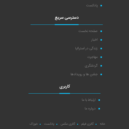
پادکست
دسترسی سریع
صفحه نخست
اخبار
زندگی در استرالیا
مهاجرت
گردشگری
جشن ها و رویدادها
کاربری
ارتباط با ما
درباره ما
خانه
گالری فیلم
گالری عکس
پادکست
خوراک