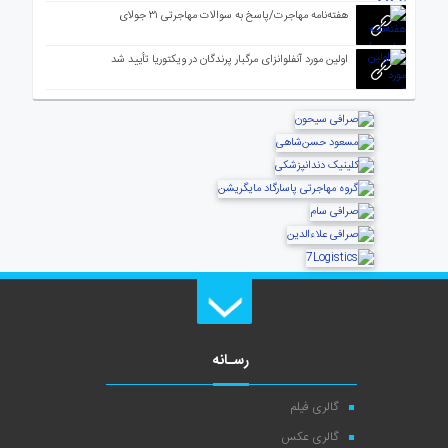
هفته‌نامه مهاجرت/پاسخ به سوالات مهاجرتی ۳۱ جولای
اولین مورد آنفلوانزای مرگبار پرندگان در ویکتوریا تأیید شد
رسـانه
گالری فیلم
گالری عکس