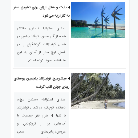
ی
بلیت و هتل ارزان برای تشویق سفر
استرالیا
به کنز ارایه می‌شود
درباره
ما
صدای استرالیا- تصاویر منتشر
ارتباط
شده از آثار مخرب توفند جاسپر در
با
شمال کوئینزلند، گردشگران را در
ما
فصل اوج سفر از آمدن به این
منطقه منصرف کرده است.
میشن‌بیچ کوئینزلند پنجمین روستای
زیبای جهان لقب گرفت
صدای استرالیا- «میشن بیچ»،
دهکده کوچکی در شمال کوئینزلند
با تنها 4 هزار نفر جمعیت با
آب‌هایی پر از کروکودیل و
عروس‌دریایی‌های سمی