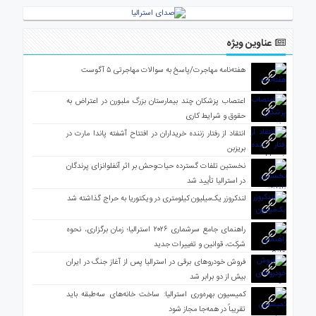
عناوین ویژه
هفته‌نامه مهاجرت/پاسخ به سوالات مهاجرتی ۵ آگوست
اعتصاب پزشکان چند بیمارستان بزرگ ملبورن در اعتراض به
حقوق و شرایط کاری
انتقاد از رفتار زننده خریداران در افتتاح آشفته پاندا مارت در
بریزبن
نخستین تلفات گسترده حیات‌وحش بر اثر آنفلوانزای پرندگان
در استرالیا تأیید شد
لندکروزر یک‌میلیون کیلومتری در ویکتوریا به حراج گذاشته شد
راهنمای جامع سرشماری ۲۰۲۶ استرالیا؛ زمان برگزاری، نحوه
شرکت، قوانین و تغییرات جدید
فروش خودروهای برقی در استرالیا پس از آغاز جنگ در ایران
بیش از دو برابر شد
کمیسیون بهره‌وری استرالیا: ساخت خانه‌های سه‌طبقه باید
تقریباً در همه‌جا مجاز شود