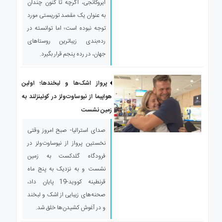
ایروکانجی، اگرچه تا کنون چندان
به عنوان یک مقصد توریستی مورد
توجه نبوده است؛ اما توانسته در
رده‌بندی زیباترین روستاهای
جهان، در رده پنجم قرار بگیرد.
پرواز اشک‌ها و لبخندها؛ اولین
هواپیما از نیوساوت‌ولز در کوئینزلند به
زمین نشست
صدای استرالیا- صبح امروز وقتی
نخستین پرواز از نیوساوت‌ولز در
فرودگاه گلدکست به زمین
نشست و به نزدیک به پنج ماه
قرنطینه کووید-19 پایان داد،
صحنه‌های زیبایی از اشک و لبخند
و در آغوش کشیدن‌ها خلق شد.