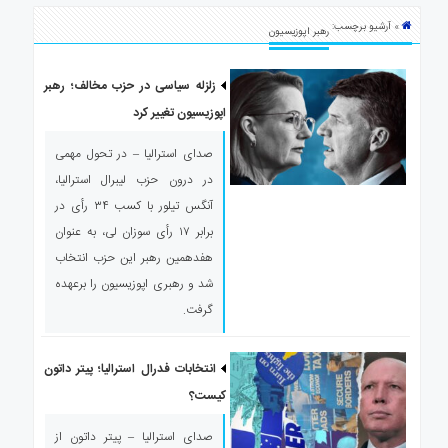
ی
» آرشیو برچسب:
استرالیا
رهبر اپوزیسیون
درباره
ما
زلزله سیاسی در حزب مخالف؛ رهبر
اپوزیسیون تغییر کرد
ارتباط
با
صدای استرالیا – در تحول مهمی
ما
در درون حزب لیبرال استرالیا،
آنگس تیلور با کسب ۳۴ رأی در
برابر ۱۷ رأی سوزان لی، به عنوان
هفدهمین رهبر این حزب انتخاب
شد و رهبری اپوزیسیون را برعهده
گرفت.
انتخابات فدرال استرالیا؛ پیتر داتون
کیست؟
صدای استرالیا – پیتر داتون از