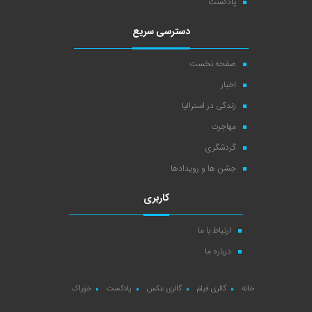
پادکست
دسترسی سریع
صفحه نخست
اخبار
زندگی در استرالیا
مهاجرت
گردشگری
جشن ها و رویدادها
کاربری
ارتباط با ما
درباره ما
خانه
گالری فیلم
گالری عکس
پادکست
خوراک