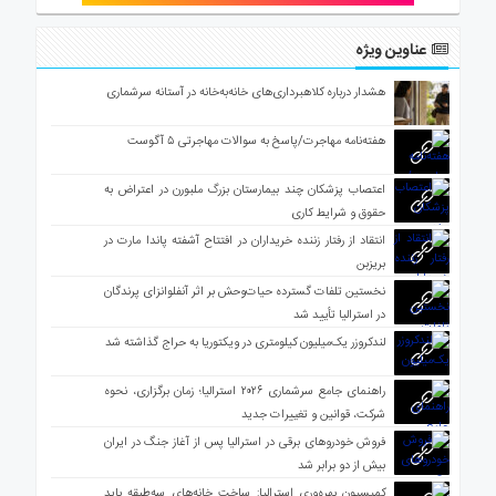
عناوین ویژه
هشدار درباره کلاهبرداری‌های خانه‌به‌خانه در آستانه سرشماری
هفته‌نامه مهاجرت/پاسخ به سوالات مهاجرتی ۵ آگوست
اعتصاب پزشکان چند بیمارستان بزرگ ملبورن در اعتراض به
حقوق و شرایط کاری
انتقاد از رفتار زننده خریداران در افتتاح آشفته پاندا مارت در
بریزبن
نخستین تلفات گسترده حیات‌وحش بر اثر آنفلوانزای پرندگان
در استرالیا تأیید شد
لندکروزر یک‌میلیون کیلومتری در ویکتوریا به حراج گذاشته شد
راهنمای جامع سرشماری ۲۰۲۶ استرالیا؛ زمان برگزاری، نحوه
شرکت، قوانین و تغییرات جدید
فروش خودروهای برقی در استرالیا پس از آغاز جنگ در ایران
بیش از دو برابر شد
کمیسیون بهره‌وری استرالیا: ساخت خانه‌های سه‌طبقه باید