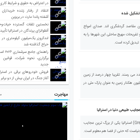
در اعتراض به حقوق و شرایط کاری
انتقاد از رفتار زننده خریداران 
ف تشکیل شده
آشفته پاندا مارت در بریزبن
نخستین تلفات گسترده حیات‌وح
ن مقاصد گردشگری اند. صدای امواج
آنفلوانزای پرندگان در استرالیا تأیی
 تفریحات مهیج ساحلی این شهرها را به
لندکروزر یک‌میلیون کیلومتری در و
تبدیل کرده است.
حراج گذاشته شد
راهنمای جا
برگزاری، نحوه شرکت، قوانین و
جدید
فروش خودروهای برقی در استرال
‌های ملی استرالیا به بیش از ۵۰۰ عدد می رسند. تقریبا چهار درصد از زمین
آغاز جنگ در ایران بیش از دو برابر
سترالیا یعنی چیزی بیش از ۲۸ میلیون هکتار زمین به عنوان پارک ملی در
مهاجرت
مط
جایب طبیعی دنیا در استرالیا
دیواره بزرگ مرجانی (Great Barrier Reef) استرالیا یکی از بزرگ ترین عجایب
نیاست که حتی از فضا هم معلوم است.