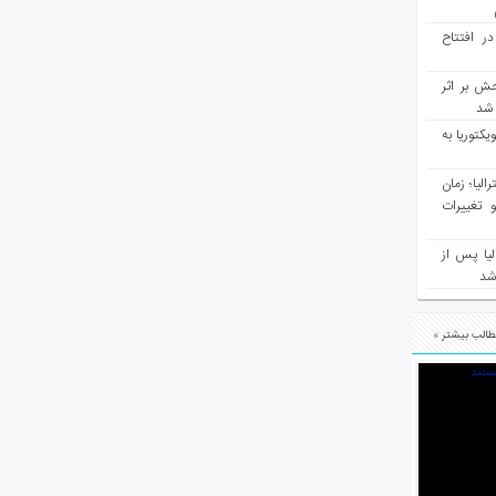
در افتتاح
ش بر اثر
د شد
یکتوریا به
مع سرشماری ۲۰۲۶ استرالیا؛ زمان
 تغییرات
یا پس از
 شد
الب بیشتر »