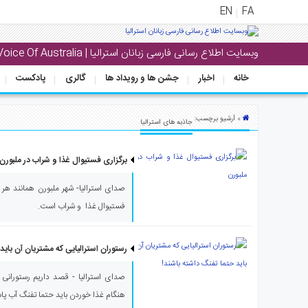
EN
FA
وبسایت اطلاع رسانی فارسی زبانان استرالیا | Voice Of Australia
منوی
اصلی
خانه
اخبار
جشن ها و رویداد ها
گالری
پادکست
خانه
» آرشیو برچسب:
جاذبه های استرالیا
بار
جشن
برگزاری فستیوال غذا و شراب در ملبورن
ها
و
صدای استرالیا- شهر ملبورن همانند هر 
رویداد
فستیوال غذا و شراب است.
ها
لری
رستوران استرالیایی که مشتریان آن باید
پادکست
صدای استرالیا - قصد داریم رستورانی 
هنگام غذا خوردن باید حتما تفنگ آب پاش
نستنی