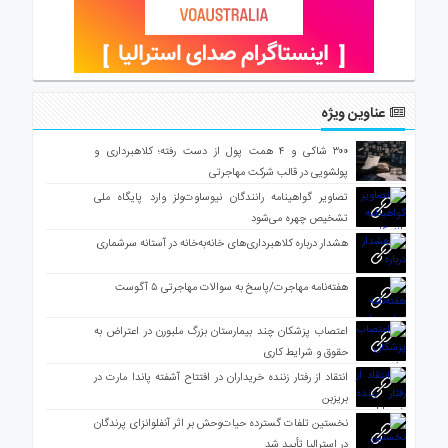
عناوین ویژه
۳۰۰ شاکی و ۴ همت پول از دست رفته؛ کلاهبرداری و
پولشویی در قالب شرکت مهاجرتی
تصاویر گواهینامه رانندگان نیوساوت‌ولز وارد پایگاه ملی
تشخیص چهره می‌شود
هشدار درباره کلاهبرداری‌های خانه‌به‌خانه در آستانه سرشماری
هفته‌نامه مهاجرت/پاسخ به سوالات مهاجرتی ۵ آگوست
اعتصاب پزشکان چند بیمارستان بزرگ ملبورن در اعتراض به
حقوق و شرایط کاری
انتقاد از رفتار زننده خریداران در افتتاح آشفته پاندا مارت در
بریزبن
نخستین تلفات گسترده حیات‌وحش بر اثر آنفلوانزای پرندگان
در استرالیا تأیید شد