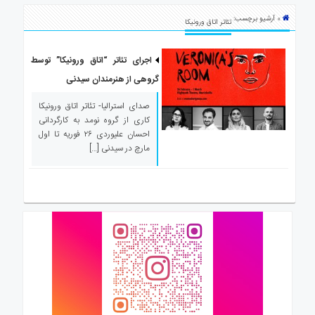
ی
» آرشیو برچسب:
استرالیا
تئاتر اتاق ورونیکا
درباره
ما
اجرای تئاتر “اتاق ورونیکا” توسط
گروهی از هنرمندان سیدنی
ارتباط
با
صدای استرالیا- تئاتر اتاق ورونیکا
ما
کاری از گروه نومد به کارگردانی
احسان علیوردی ۲۶ فوریه تا اول
مارچ در سیدنی […]