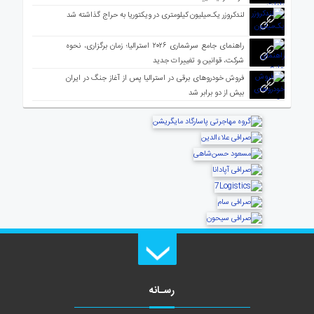
لندکروزر یک‌میلیون کیلومتری در ویکتوریا به حراج گذاشته شد
راهنمای جامع سرشماری ۲۰۲۶ استرالیا؛ زمان برگزاری، نحوه
شرکت، قوانین و تغییرات جدید
فروش خودروهای برقی در استرالیا پس از آغاز جنگ در ایران
بیش از دو برابر شد
رسـانه