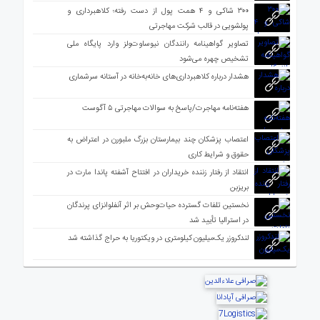
۳۰۰ شاکی و ۴ همت پول از دست رفته؛ کلاهبرداری و
پولشویی در قالب شرکت مهاجرتی
تصاویر گواهینامه رانندگان نیوساوت‌ولز وارد پایگاه ملی
تشخیص چهره می‌شود
هشدار درباره کلاهبرداری‌های خانه‌به‌خانه در آستانه سرشماری
هفته‌نامه مهاجرت/پاسخ به سوالات مهاجرتی ۵ آگوست
اعتصاب پزشکان چند بیمارستان بزرگ ملبورن در اعتراض به
حقوق و شرایط کاری
انتقاد از رفتار زننده خریداران در افتتاح آشفته پاندا مارت در
بریزبن
نخستین تلفات گسترده حیات‌وحش بر اثر آنفلوانزای پرندگان
در استرالیا تأیید شد
لندکروزر یک‌میلیون کیلومتری در ویکتوریا به حراج گذاشته شد