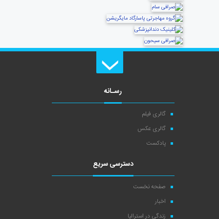
رسـانه
گالری فیلم
گالری عکس
پادکست
دسترسی سریع
صفحه نخست
اخبار
زندگی در استرالیا