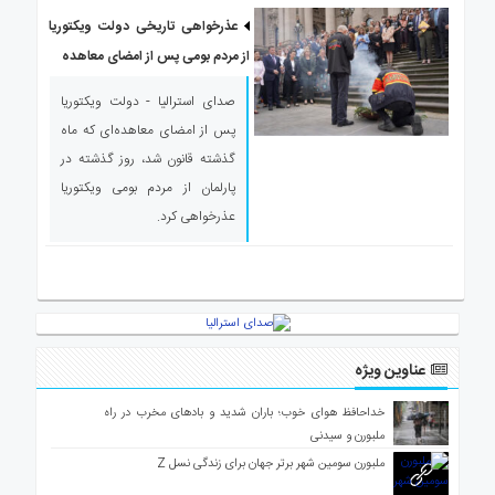
ی
عذرخواهی تاریخی دولت ویکتوریا
استرالیا
از مردم بومی پس از امضای معاهده
درباره
ما
صدای استرالیا - دولت ویکتوریا
ارتباط
پس از امضای معاهده‌ای که ماه
با
گذشته قانون شد، روز گذشته در
ما
پارلمان از مردم بومی ویکتوریا
عذرخواهی کرد.
عناوین ویژه
خداحافظ هوای خوب؛ باران شدید و بادهای مخرب در راه
ملبورن و سیدنی
ملبورن سومین شهر برتر جهان برای زندگی نسل Z