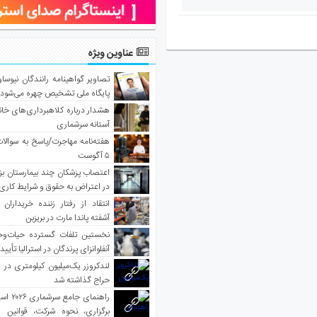
عناوین ویژه
تصاویر گواهینامه رانندگان نیوساو
پایگاه ملی تشخیص چهره می‌شود
هشدار درباره کلاهبرداری‌های خانه‌
آستانه سرشماری
هفته‌نامه مهاجرت/پاسخ به سوالا
۵ آگوست
اعتصاب پزشکان چند بیمارستان بز
در اعتراض به حقوق و شرایط کاری
انتقاد از رفتار زننده خریداران 
آشفته پاندا مارت در بریزبن
نخستین تلفات گسترده حیات‌وح
آنفلوانزای پرندگان در استرالیا تأیی
لندکروزر یک‌میلیون کیلومتری در و
حراج گذاشته شد
راهنمای جا
برگزاری، نحوه شرکت، قوانین و