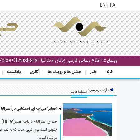
EN
FA
منوی
اصلی
خانه
بار
وبسایت اطلاع رسانی فارسی زبانان استرالیا | Voice Of Australia
جشن
خانه
اخبار
جشن ها و رویداد ها
گالری
پادکست
ها
و
رویداد
» آرشیو برچسب:
استرالیا غربی
ها
“هیلیر” دریاچه ای استثنایی در استرالیا
لری
پادکست
صدای
جنوبی استرالیای غربی است که به نظر م
نستنی
پر شده است!