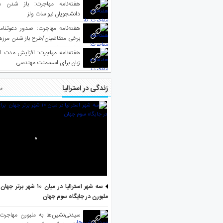
هفته‌نامه مهاجرت: باز شدن م
دانشجویان نیو سات ولز
برخی متقاضیان/طرح باز شدن مرزها 
واکسینه شده
هفته‌نامه مهاجرت: افزایش مدت ا
زبان برای اسسمنت مهندسی
زندگی در استرالیا
مط
سه شهر استرالیا در میان ۱۰ ش
ملبورن در جایگاه سوم جهان
سیدنی‌نشین‌ها به ملبورن مهاجرت