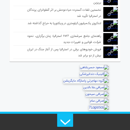
بریزبن
نخستین تلفات گسترده حیات‌وحش بر اثر آنفلوانزای پرندگان
در استرالیا تأیید شد
لندکروزر یک‌میلیون کیلومتری در ویکتوریا به حراج گذاشته شد
راهنمای جامع سرشماری ۲۰۲۶ استرالیا؛ زمان برگزاری، نحوه
شرکت، قوانین و تغییرات جدید
فروش خودروهای برقی در استرالیا پس از آغاز جنگ در ایران
بیش از دو برابر شد