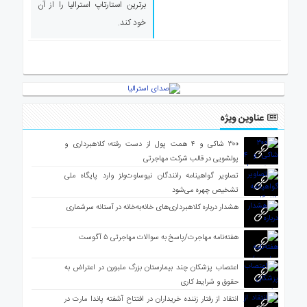
برترین استارتاپ استرالیا را از آن
ی
خود کند.
استرالیا
درباره
ما
ارتباط
با
ما
عناوین ویژه
۳۰۰ شاکی و ۴ همت پول از دست رفته؛ کلاهبرداری و
پولشویی در قالب شرکت مهاجرتی
تصاویر گواهینامه رانندگان نیوساوت‌ولز وارد پایگاه ملی
تشخیص چهره می‌شود
هشدار درباره کلاهبرداری‌های خانه‌به‌خانه در آستانه سرشماری
هفته‌نامه مهاجرت/پاسخ به سوالات مهاجرتی ۵ آگوست
اعتصاب پزشکان چند بیمارستان بزرگ ملبورن در اعتراض به
حقوق و شرایط کاری
انتقاد از رفتار زننده خریداران در افتتاح آشفته پاندا مارت در