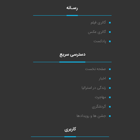
رسـانه
گالری فیلم
گالری عکس
پادکست
دسترسی سریع
صفحه نخست
اخبار
زندگی در استرالیا
مهاجرت
گردشگری
جشن ها و رویدادها
کاربری