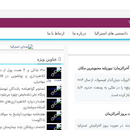
دانستنی های استرالیا
درباره ما
ارتباط با ما
عناوین ویژه
آخرالزمان؛ نیوزیلند محبوبترین مکان
۳۰۰ شاکی و ۴ همت پول 
کلاهبرداری و پولشویی در قا
صدای استرالیا – گفته می‌شود مارک زاکربرگ، بنیان‌گذار فیسبوک، از سال ۲۰۱۴
مهاجرتی
ساخت مجموعه عظیمی با نام «کولائو رنچ» را در ملکی به وسعت حدود ۵/۶
تصاویر گواهینامه رانندگان نیوساو
پایگاه ملی تشخیص چهره می‌شود
غاز کرده است.
هشدار درباره کلاهبرداری‌های خانه‌
آستانه سرشماری
هفته‌نامه مهاجرت/پاسخ به سوالا
 بروز آخرالزمان
۵ آگوست
ند در صورت بروز آخرالزمان استرالیا
اعتصاب پزشکان چند بیمارستان بز