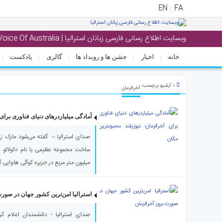
EN
FA
وبسایت اطلاع رسانی فارسی زبانان استرالیا | Voice Of Australia
منوی
اصلی
خانه
اخبار
جشن ها و رویداد ها
گالری
پادکست
خانه
» آرشیو برچسب:
آخرالزمان
خبار
جشن
آمادگی میلیاردرهای دنیای فناوری برای 
ها
و
رویداد
ها
میلیون متر مربع در جزیره کوآئی هاوایی آ
الری
پادکست
استرالیا امن‌ترین کشور جهان در صورت
صدای استرالیا - دانشمندان اعلام کرد
انستنی