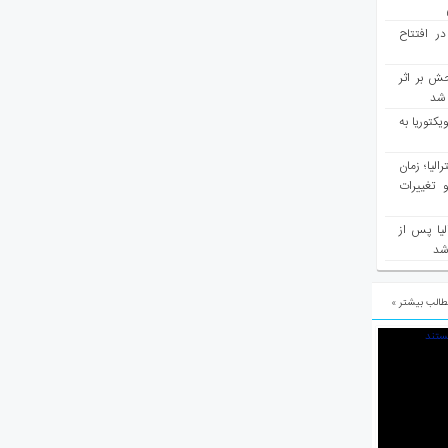
در افتتاح
ش بر اثر
د شد
یکتوریا به
مع سرشماری ۲۰۲۶ استرالیا؛ زمان
 تغییرات
یا پس از
 شد
الب بیشتر »