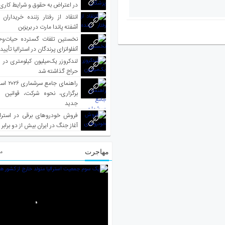
در اعتراض به حقوق و شرایط کاری
انتقاد از رفتار زننده خریداران 
آشفته پاندا مارت در بریزبن
نخستین تلفات گسترده حیات‌وح
آنفلوانزای پرندگان در استرالیا تأیی
لندکروزر یک‌میلیون کیلومتری در و
حراج گذاشته شد
راهنمای جا
برگزاری، نحوه شرکت، قوانین و
جدید
فروش خودروهای برقی در استرال
آغاز جنگ در ایران بیش از دو برابر
مهاجرت
مط