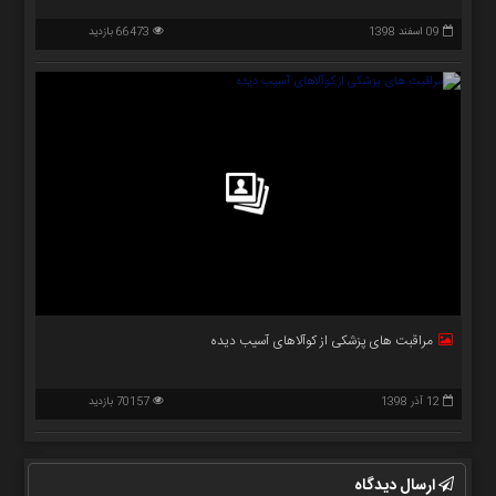
09 اسفند 1398
66473 بازدید
مراقبت های پزشکی از کوآلاهای آسیب دیده
12 آذر 1398
70157 بازدید
ارسال دیدگاه