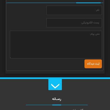
رسـانه