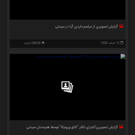
گزارش تصویری از مراسم ماردی گرا در سیدنی
12 اسفند 1398
68858 بازدید
گزارش تصویری/اجرای تئاتر “اتاق ورونیکا” توسط هنرمندان سیدنی