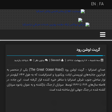
EN
FA
منوی
بالا
FA
EN
گریت اوشن رود
گالری
تصاویر
سه شنبه - 4 اردیبهشت 1397
|
Siavash
|
بدون نظر
|
8358 بازدید
خانه
صدای استرالیا – گریت اوشن رود (The Great Ocean Road) یکی از منحصر به
گالری
فردترین جاذبه‌های توریستی ایالت ویکتوریا و استرالیاست که به طول ۲۴۳ کیلومتر در
عکس
نوار ساحلی جنوب شرقی استرالیا با مناظر خیره کننده قرار گرفته است. این جاده در
فاصله سال‌های ۱۹۱۹ تا ۱۹۳۲ توسط سربازان از جنگ بازگشته و به عنوان یادبود سربازان
کشته شده در جنگ جهانی اول ساخته شده است.