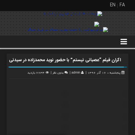
EN
FA
منوی
بالا
FA
EN
اکران فیلم “عصبانی نیستم” با حضور نوید محمدزاده در سیدنی
گالری
تصاویر
پنجشنبه - 16 آذر 1396
|
admin
|
بدون نظر
|
6634 بازدید
خانه
گالری
عکس