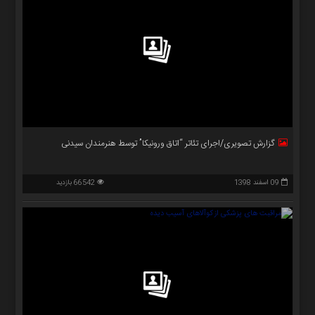
گزارش تصویری/اجرای تئاتر “اتاق ورونیکا” توسط هنرمندان سیدنی
09 اسفند 1398
66542 بازدید