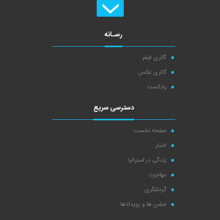
رسـانه
گالری فیلم
گالری عکس
پادکست
دسترسی سریع
صفحه نخست
اخبار
زندگی در استرالیا
مهاجرت
گردشگری
جشن ها و رویدادها