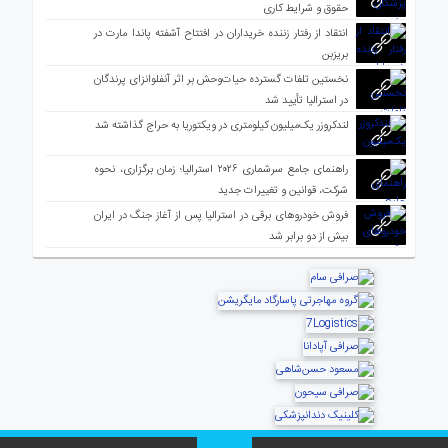
حقوق و شرایط کاری
انتقاد از رفتار زننده خریداران در افتتاح آشفته پاندا مارت در
بریزبن
نخستین تلفات گسترده حیات‌وحش بر اثر آنفلوانزای پرندگان
در استرالیا تأیید شد
لندکروزر یک‌میلیون کیلومتری در ویکتوریا به حراج گذاشته شد
راهنمای جامع سرشماری ۲۰۲۶ استرالیا؛ زمان برگزاری، نحوه
شرکت، قوانین و تغییرات جدید
فروش خودروهای برقی در استرالیا پس از آغاز جنگ در ایران
بیش از دو برابر شد