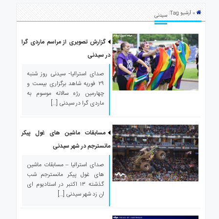
ی
» آرشیو Tag:
استرالیا
سیدنی
درباره
ما
گزارش تصویری از مراسم ماردی گرا
در سیدنی
ارتباط
با
صدای استرالیا- سیدنی روز شنبه
ما
۲۹ فوریه شاهد برگزاری بیست و
چهارمین رژه سالانه موسوم به
ماردی گرا در سیدنی […]
مسابقات ماشین های غول پیکر
مانسترجم در شهر سیدنی
صدای استرالیا – مسابقات ماشین
های غول پیکر مانسترجم شب
گذشته ۱۳ اکتبر در استادیوم ای
ان زد شهر سیدنی […]