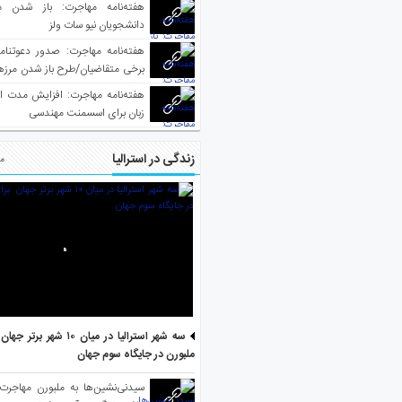
هفته‌نامه مهاجرت: باز شدن م
دانشجویان نیو سات ولز
برخی متقاضیان/طرح باز شدن مرزها 
واکسینه شده
هفته‌نامه مهاجرت: افزایش مدت ا
زبان برای اسسمنت مهندسی
زندگی در استرالیا
مط
سه شهر استرالیا در میان ۱۰ ش
ملبورن در جایگاه سوم جهان
سیدنی‌نشین‌ها به ملبورن مهاجرت