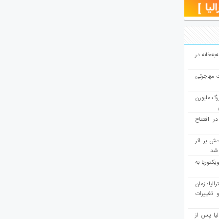
به‌خانه در
ت مهاجرتی
رگ ملبورن
در افتتاح
ش بر اثر
د شد
یکتوریا به
مع سرشماری ۲۰۲۶ استرالیا؛ زمان
 تغییرات
یا پس از