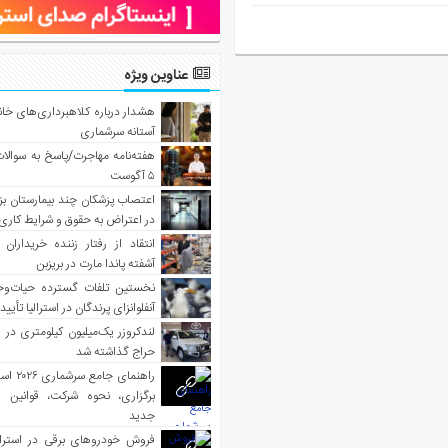
عناوین ویژه
هشدار درباره کلاهبرداری‌های خانه‌
آستانه سرشماری
هفته‌نامه مهاجرت/پاسخ به سوالا
۵ آگوست
اعتصاب پزشکان چند بیمارستان بز
در اعتراض به حقوق و شرایط کاری
انتقاد از رفتار زننده خریداران 
آشفته پاندا مارت در بریزبن
نخستین تلفات گسترده حیات‌وح
آنفلوانزای پرندگان در استرالیا تأیی
لندکروزر یک‌میلیون کیلومتری در و
حراج گذاشته شد
راهنمای جا
برگزاری، نحوه شرکت، قوانین و
جدید
فروش خودروهای برقی در استرال