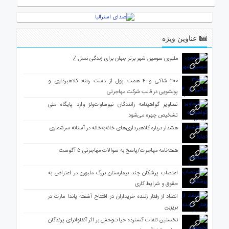
ی
استرالیا
درباره
عناوین ویژه
ما
ارتباط
ملبورن سومین شهر برتر جهان برای زندگی نسل Z
با
ما
۳۰۰ شاکی و ۴ همت پول از دست رفته؛ کلاهبرداری و
پولشویی در قالب شرکت مهاجرتی
تصاویر گواهینامه رانندگان نیوساوت‌ولز وارد پایگاه ملی
تشخیص چهره می‌شود
هشدار درباره کلاهبرداری‌های خانه‌به‌خانه در آستانه سرشماری
هفته‌نامه مهاجرت/پاسخ به سوالات مهاجرتی ۵ آگوست
اعتصاب پزشکان چند بیمارستان بزرگ ملبورن در اعتراض به
حقوق و شرایط کاری
انتقاد از رفتار زننده خریداران در افتتاح آشفته پاندا مارت در
بریزبن
نخستین تلفات گسترده حیات‌وحش بر اثر آنفلوانزای پرندگان