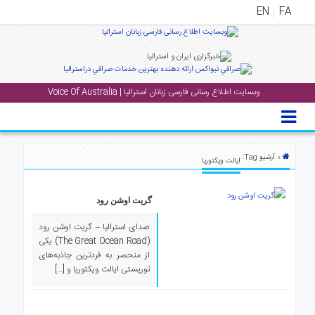
EN
FA
منوی
اصلی
وبسایت اطلاع رسانی فارسی زبانان استرالیا | Voice Of Australia
خانه
بار
جشن
» آرشیو Tag:
ایالت ویکتوریا
ها
و
رویداد
گریت اوشن رود
ها
صدای استرالیا – گریت اوشن رود
(The Great Ocean Road) یکی
لری
از منحصر به فردترین جاذبه‌های
توریستی ایالت ویکتوریا و […]
پادکست
نستنی