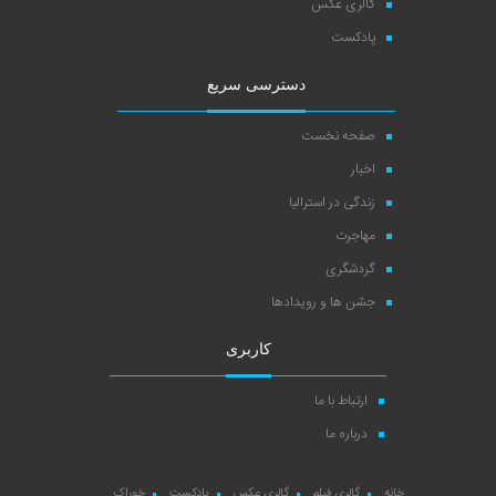
گالری عکس
پادکست
دسترسی سریع
صفحه نخست
اخبار
زندگی در استرالیا
مهاجرت
گردشگری
جشن ها و رویدادها
کاربری
ارتباط با ما
درباره ما
خانه
گالری فیلم
گالری عکس
پادکست
خوراک