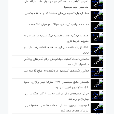
تصاویر گواهینامه رانندگان نیوساوت‌ولز وارد پایگاه ملی
تشخیص چهره می‌شود
هشدار درباره کلاهبرداری‌های خانه‌به‌خانه در آستانه سرشماری
هفته‌نامه مهاجرت/پاسخ به سوالات مهاجرتی ۵ آگوست
اعتصاب پزشکان چند بیمارستان بزرگ ملبورن در اعتراض به
حقوق و شرایط کاری
انتقاد از رفتار زننده خریداران در افتتاح آشفته پاندا مارت در
بریزبن
نخستین تلفات گسترده حیات‌وحش بر اثر آنفلوانزای پرندگان
در استرالیا تأیید شد
لندکروزر یک‌میلیون کیلومتری در ویکتوریا به حراج گذاشته شد
راهنمای جامع سرشماری ۲۰۲۶ استرالیا؛ زمان برگزاری، نحوه
شرکت، قوانین و تغییرات جدید
فروش خودروهای برقی در استرالیا پس از آغاز جنگ در ایران
بیش از دو برابر شد
کمیسیون بهره‌وری استرالیا: ساخت خانه‌های سه‌طبقه باید
تقریباً در همه‌جا مجاز شود