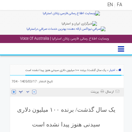
EN
FA
منوی
اصلی
وبسایت اطلاع رسانی فارسی زبانان استرالیا | Voice Of Australia
خانه
بار
جشن
ها
اخبار
»
» یک سال گذشت/ برنده ۱۰۰ میلیون دلاری سیدنی هنوز پیدا نشده است
و
تاریخ انتشار : 1405/03/17 - 7:04
رویداد
ها
ارسال
پرینت
لری
یک سال گذشت/ برنده ۱۰۰ میلیون دلاری
پادکست
سیدنی هنوز پیدا نشده است
نستنی