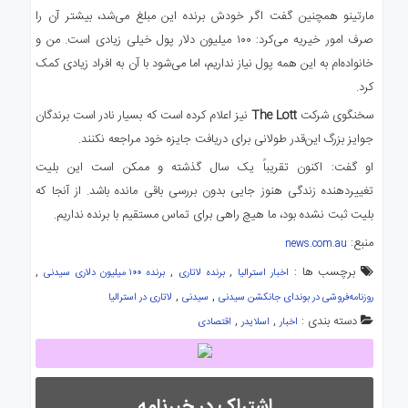
مارتینو همچنین گفت اگر خودش برنده این مبلغ می‌شد، بیشتر آن را
صرف امور خیریه می‌کرد: ۱۰۰ میلیون دلار پول خیلی زیادی است. من و
خانواده‌ام به این همه پول نیاز نداریم، اما می‌شود با آن به افراد زیادی کمک
کرد.
سخنگوی شرکت
The Lott
نیز اعلام کرده است که بسیار نادر است برندگان
جوایز بزرگ این‌قدر طولانی برای دریافت جایزه خود مراجعه نکنند.
او گفت: اکنون تقریباً یک سال گذشته و ممکن است این بلیت
تغییر‌دهنده زندگی هنوز جایی بدون بررسی باقی مانده باشد. از آنجا که
بلیت ثبت نشده بود، ما هیچ راهی برای تماس مستقیم با برنده نداریم.
منبع:
news.com.au
برچسب ها :
,
,
,
اخبار استرالیا
برنده لاتاری
برنده ۱۰۰ میلیون دلاری سیدنی
,
,
روزنامه‌فروشی در بوندای جانکشن سیدنی
سیدنی
لاتاری در استرالیا
دسته بندی :
,
,
اخبار
اسلایدر
اقتصادی
اشتراک در خبرنامه