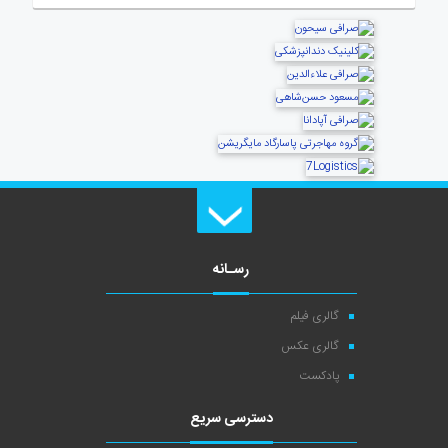
رسـانه
گالری فیلم
گالری عکس
پادکست
دسترسی سریع