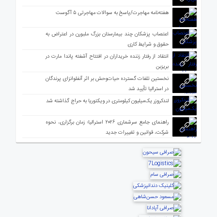
هفته‌نامه مهاجرت/پاسخ به سوالات مهاجرتی ۵ آگوست
اعتصاب پزشکان چند بیمارستان بزرگ ملبورن در اعتراض به
حقوق و شرایط کاری
انتقاد از رفتار زننده خریداران در افتتاح آشفته پاندا مارت در
بریزبن
نخستین تلفات گسترده حیات‌وحش بر اثر آنفلوانزای پرندگان
در استرالیا تأیید شد
لندکروزر یک‌میلیون کیلومتری در ویکتوریا به حراج گذاشته شد
راهنمای جامع سرشماری ۲۰۲۶ استرالیا؛ زمان برگزاری، نحوه
شرکت، قوانین و تغییرات جدید