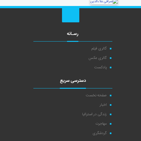
رسـانه
گالری فیلم
گالری عکس
پادکست
دسترسی سریع
صفحه نخست
اخبار
زندگی در استرالیا
مهاجرت
گردشگری