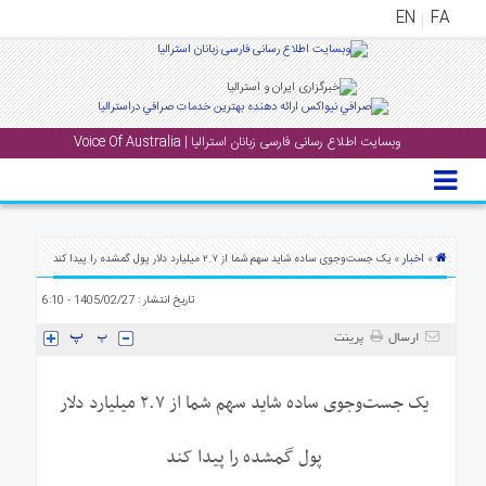
EN
FA
منوی
اصلی
وبسایت اطلاع رسانی فارسی زبانان استرالیا | Voice Of Australia
خانه
بار
جشن
ها
اخبار
»
» یک جست‌وجوی ساده شاید سهم شما از ۲.۷ میلیارد دلار پول گمشده را پیدا کند
و
تاریخ انتشار : 1405/02/27 - 6:10
رویداد
ها
ارسال
پرینت
لری
یک جست‌وجوی ساده شاید سهم شما از ۲.۷ میلیارد دلار
پادکست
پول گمشده را پیدا کند
نستنی