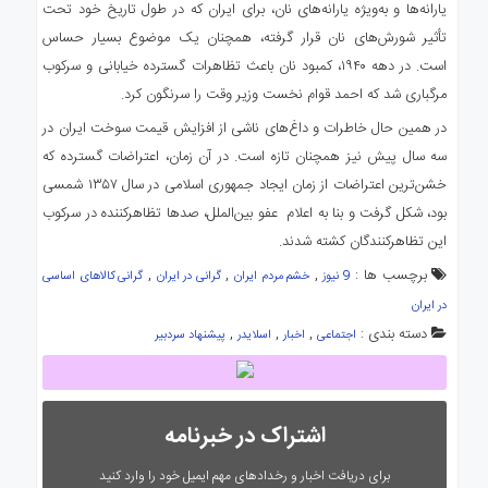
یارانه‌ها و به‌ویژه یارانه‌های نان، برای ایران که در طول تاریخ خود تحت
تأثیر شورش‌های نان قرار گرفته، همچنان یک موضوع بسیار حساس
است. در دهه ۱۹۴۰، کمبود نان باعث تظاهرات گسترده خیابانی و سرکوب
مرگباری شد که احمد قوام نخست وزیر وقت را سرنگون کرد.
در همین حال خاطرات و داغ‌های ناشی از افزایش قیمت سوخت ایران در
سه سال پیش نیز همچنان تازه است. در آن زمان، اعتراضات گسترده که
خشن‌ترین اعتراضات از زمان ایجاد جمهوری اسلامی در سال ۱۳۵۷ شمسی
بود، شکل گرفت و بنا به اعلام عفو بین‌الملل، صدها تظاهرکننده در سرکوب
این تظاهرکنندگان کشته شدند.
برچسب ها :
,
,
,
9 نیوز
خشم مردم ایران
گرانی در ایران
گرانی کالاهای اساسی
در ایران
دسته بندی :
,
,
,
اجتماعی
اخبار
اسلایدر
پیشنهاد سردبیر
اشتراک در خبرنامه
برای دریافت اخبار و رخدادهای مهم ایمیل خود را وارد کنید