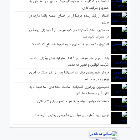
اعتصاب پزشکان چند بیمارستان بزرگ ملبورن در اعتراض به
حقوق و شرایط کاری
انتقاد از رفتار زننده خریداران در افتتاح آشفته پاندا مارت در
بریزبن
نخستین تلفات گسترده حیات‌وحش بر اثر آنفلوانزای پرندگان
در استرالیا تأیید شد
لندکروزر یک‌میلیون کیلومتری در ویکتوریا به حراج گذاشته شد
راهنمای جامع سرشماری ۲۰۲۶ استرالیا؛ زمان برگزاری، نحوه
شرکت، قوانین و تغییرات جدید
فروش خودروهای برقی در استرالیا پس از آغاز جنگ در ایران
بیش از دو برابر شد
کمیسیون بهره‌وری استرالیا: ساخت خانه‌های سه‌طبقه باید
تقریباً در همه‌جا مجاز شود
هفته‌نامه مهاجرت/پاسخ به سوالات مهاجرتی ۳۱ جولای
اولین مورد آنفلوانزای مرگبار پرندگان در ویکتوریا تأیید شد