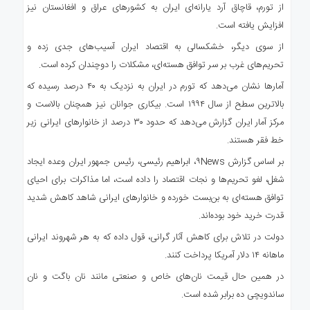
از تورم، قاچاق آرد یارانه‌ای ایران به کشورهای عراق و افغانستان نیز
افزایش یافته است.
از سوی دیگر، خشکسالی به اقتصاد ایران آسیب‌های جدی زده و
تحریم‌های غرب بر سر توافق هسته‌ای، مشکلات را دوچندان کرده است.
آمارها نشان می‌دهد که تورم در ایران به نزدیک به ۴۰ درصد رسیده که
بالاترین سطح از سال ۱۹۹۴ است. بیکاری جوانان نیز همچنان بالاست و
مرکز آمار ایران گزارش می‌دهد که حدود ۳۰ درصد از خانوارهای ایرانی زیر
خط فقر هستند.
بر اساس گزارش ۹News، ابراهیم رئیسی، رئیس جمهور ایران وعده ایجاد
شغل، لغو تحریم‌ها و نجات اقتصاد را داده است، اما مذاکرات برای احیای
توافق هسته‌ای به بن‌بست خورده و خانوارهای ایرانی شاهد کاهش شدید
قدرت خرید خود بوده‌اند.
دولت در تلاش برای کاهش آثار گرانی، قول داده که به هر شهروند ایرانی
ماهانه ۱۴ دلار آمریکا پرداخت کنند.
در همین حال قیمت نان‌های خاص و صنعتی مانند نان باگت و نان
ساندویچی ده برابر شده است.