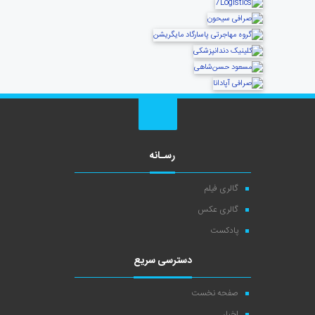
رسـانه
گالری فیلم
گالری عکس
پادکست
دسترسی سریع
صفحه نخست
اخبار