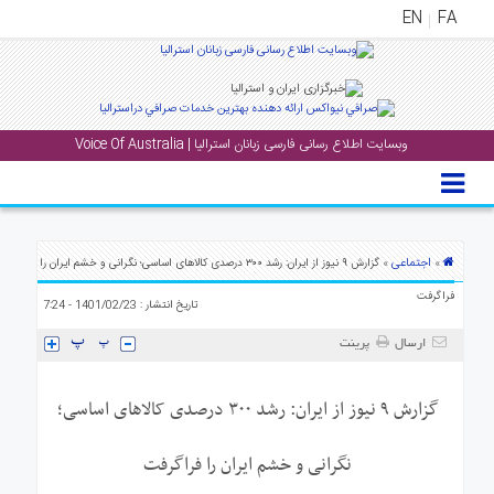
EN
FA
منوی
اصلی
وبسایت اطلاع رسانی فارسی زبانان استرالیا | Voice Of Australia
خانه
بار
جشن
ها
اجتماعی
»
» گزارش ۹ نیوز از ایران: رشد ۳۰۰ درصدی کالاهای اساسی؛ نگرانی و خشم ایران را
و
فراگرفت
تاریخ انتشار : 1401/02/23 - 7:24
رویداد
ها
ارسال
پرینت
لری
گزارش ۹ نیوز از ایران: رشد ۳۰۰ درصدی کالاهای اساسی؛
پادکست
نگرانی و خشم ایران را فراگرفت
نستنی