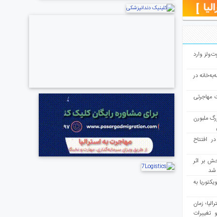
ت‌ولز وارد
به‌خانه در
ت مهاجرتی
رگ ملبورن
در افتتاح
ش بر اثر
د شد
یکتوریا به
مع سرشماری ۲۰۲۶ استرالیا؛ زمان
 تغییرات