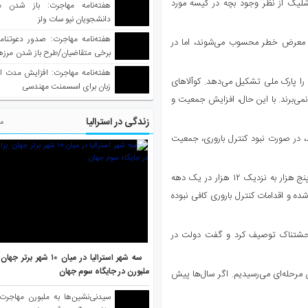
شلیک از نظر وجود بچه در کیسه مورد
هفته‌نامه مهاجرت: باز شدن م
دانشجویان نیو سات ولز
ی در معرض خطر محسوب می‌شوند، اما در
برخی متقاضیان/طرح باز شدن مرزها 
واکسینه شده
هفته‌نامه مهاجرت: افزایش مدت ا
ن را پارک ملی تشکیل می‌دهد. کوآلاهای
زبان برای اسسمنت مهندسی
نمی‌برند. با این حال، افزایش جمعیت و
زندگی در استرالیا
مط
 کوآلا در ویکتوریا» که در سال ۲۰۲۳ تدوین شد، در صورت نبود کنترل باروری، جمعیت
اسکات کوتز، محیط‌بان بازنشسته جزیره، گفت جمعیت کوآلاها از حدود پنج هزار به نزدیک ۱۲ هزار در یک دهه
را انتقال آن‌ها به جزایر دیگر از سال ۲۰۱۵ متوقف شده و اقدامات کنترل باروری کافی نبوده
وحشتناک توصیف کرد و گفت دولت در
سه شهر استرالیا در میان ۱۰ ش
ملبورن در جایگاه سوم جهان
ن مرحله‌ای می‌رسیدیم. اگر سال‌ها پیش
سیدنی‌نشین‌ها به ملبورن مهاجرت