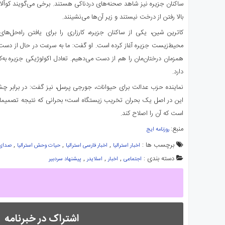
ساکنان جزیره نیز شاهد صحنه‌های دردناکی هستند. برخی می‌گویند کوآلاها
بالا رفتن از درخت نیستند و زیر آن‌ها می‌نشینند.
کاترین شین، یکی از ساکنان جزیره، کارزاری را برای یافتن راه‌حل‌
محیط‌زیست جزیره آغاز کرده است. او گفت: ما به سرعت در حال از دست د
همزمان درختان‌مان را هم از دست می‌دهیم. تعادل اکولوژیکی جزیره به‌ک
دارد.
نماینده حزب عدالت برای حیوانات، جورجی پرسل، نیز گفت: در برابر چ
این در اصل یک بحران تخریب زیستگاه است؛ بحرانی که نتیجه تصمیما
است که آن را اصلاح کند.
منبع:
روزنامه ایج
برچسب ها :
,
,
,
اخبار استرالیا
اخبار فارسی استرالیا
حیات وحش استرالیا
صدای 
دسته بندی :
,
,
,
اجتماعی
اخبار
اسلایدر
پیشنهاد سردبیر
اشتراک در خبرنامه