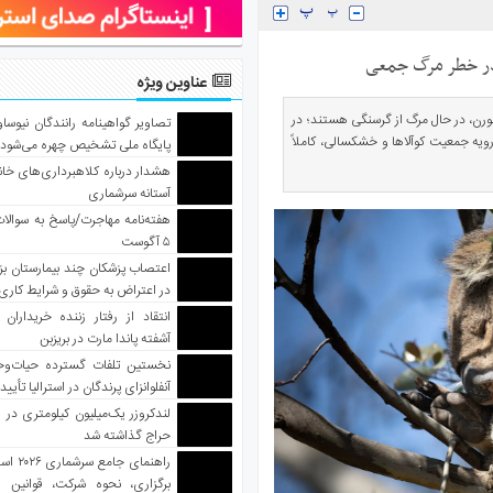
 در خطر مرگ جمعی
عناوین ویژه
دود ۷۰ کیلومتری جنوب شرقی ملبورن، در حال مرگ از گرسنگی هستند؛ در
تصاویر گواهینامه رانندگان نیوساو
رویه جمعیت کوآلاها و خشکسالی، کاملاً
پایگاه ملی تشخیص چهره می‌شود
هشدار درباره کلاهبرداری‌های خانه‌
آستانه سرشماری
هفته‌نامه مهاجرت/پاسخ به سوالا
۵ آگوست
اعتصاب پزشکان چند بیمارستان بز
در اعتراض به حقوق و شرایط کاری
انتقاد از رفتار زننده خریداران 
آشفته پاندا مارت در بریزبن
نخستین تلفات گسترده حیات‌وح
آنفلوانزای پرندگان در استرالیا تأیی
لندکروزر یک‌میلیون کیلومتری در و
حراج گذاشته شد
راهنمای جا
برگزاری، نحوه شرکت، قوانین و