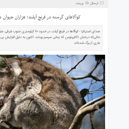
ی
ارسال
پرینت
استرالیا
کوآلاهای گرسنه در فرنچ آیلند؛ هزاران حیوان
درباره
ما
صدای استرالیا - کوآلاها در فرنچ آیلند، در ح
ارتباط
حالی‌که درختان اکالیپتوس که زمانی سرسبز بودند، اکنون به دلیل افزایش بی‌
با
عاری از برگ شده‌اند.
ما