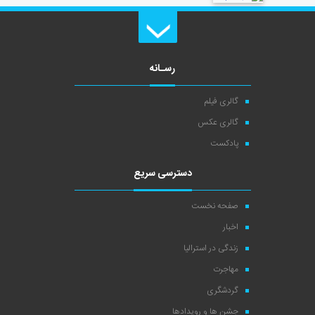
رسـانه
گالری فیلم
گالری عکس
پادکست
دسترسی سریع
صفحه نخست
اخبار
زندگی در استرالیا
مهاجرت
گردشگری
جشن ها و رویدادها