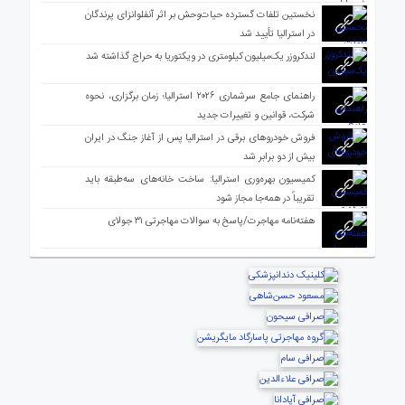
نخستین تلفات گسترده حیات‌وحش بر اثر آنفلوانزای پرندگان
در استرالیا تأیید شد
لندکروزر یک‌میلیون کیلومتری در ویکتوریا به حراج گذاشته شد
راهنمای جامع سرشماری ۲۰۲۶ استرالیا؛ زمان برگزاری، نحوه
شرکت، قوانین و تغییرات جدید
فروش خودروهای برقی در استرالیا پس از آغاز جنگ در ایران
بیش از دو برابر شد
کمیسیون بهره‌وری استرالیا: ساخت خانه‌های سه‌طبقه باید
تقریباً در همه‌جا مجاز شود
هفته‌نامه مهاجرت/پاسخ به سوالات مهاجرتی ۳۱ جولای