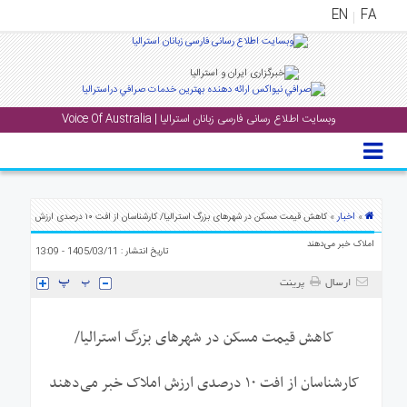
EN
FA
منوی
اصلی
وبسایت اطلاع رسانی فارسی زبانان استرالیا | Voice Of Australia
خانه
بار
جشن
ها
اخبار
»
» کاهش قیمت مسکن در شهرهای بزرگ استرالیا/ کارشناسان از افت ۱۰ درصدی ارزش
و
املاک خبر می‌دهند
تاریخ انتشار : 1405/03/11 - 13:09
رویداد
ها
ارسال
پرینت
لری
کاهش قیمت مسکن در شهرهای بزرگ استرالیا/
پادکست
کارشناسان از افت ۱۰ درصدی ارزش املاک خبر می‌دهند
نستنی