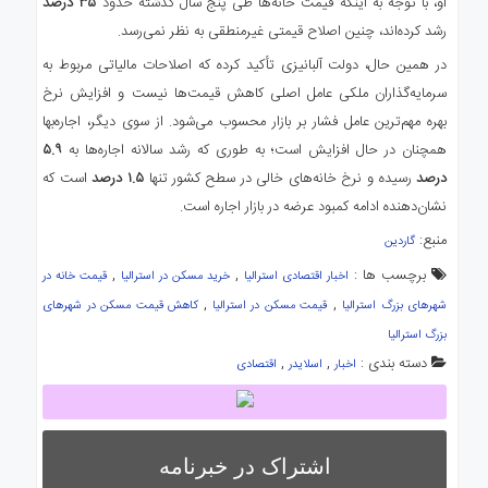
او، با توجه به اینکه قیمت خانه‌ها طی پنج سال گذشته حدود
۳۵ درصد
رشد کرده‌اند، چنین اصلاح قیمتی غیرمنطقی به نظر نمی‌رسد.
در همین حال، دولت آلبانیزی تأکید کرده که اصلاحات مالیاتی مربوط به
سرمایه‌گذاران ملکی عامل اصلی کاهش قیمت‌ها نیست و افزایش نرخ
بهره مهم‌ترین عامل فشار بر بازار محسوب می‌شود. از سوی دیگر، اجاره‌بها
همچنان در حال افزایش است؛ به طوری که رشد سالانه اجاره‌ها به
۵.۹
درصد
رسیده و نرخ خانه‌های خالی در سطح کشور تنها
۱.۵ درصد
است که
نشان‌دهنده ادامه کمبود عرضه در بازار اجاره است.
منبع:
گاردین
برچسب ها :
,
,
اخبار اقتصادی استرالیا
خرید مسکن در استرالیا
قیمت خانه در
,
,
شهرهای بزرگ استرالیا
قیمت مسکن در استرالیا
کاهش قیمت مسکن در شهرهای
بزرگ استرالیا
دسته بندی :
,
,
اخبار
اسلایدر
اقتصادی
اشتراک در خبرنامه