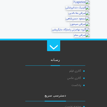
رسـانه
گالری فیلم
گالری عکس
پادکست
دسترسی سریع
صفحه نخست