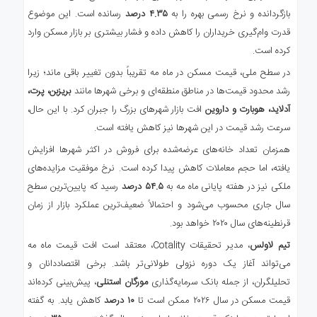
بازگردانده و نرخ رسمی بهره را به
۴.۳۵ درصد
رسانده است. این موضوع
قدرت وام‌گیری خریداران را کاهش داده و فشار بیشتری بر بازار مسکن وارد
کرده است.
در سطح ملی، قیمت مسکن در ماه مه تقریباً بدون تغییر باقی ماند؛ زیرا
رشد محدود قیمت‌ها در مناطق منطقه‌ای و برخی شهرها مانند
بریزبن، پرت،
آدلاید، هوبارت و داروین
افت بازار شهرهای بزرگ را جبران کرد. با این حال،
سرعت رشد قیمت در این شهرها نیز کاهش یافته است.
همزمان تعداد خانه‌های عرضه‌شده برای فروش در اکثر شهرها افزایش
یافته، اما حجم معاملات کاهش پیدا کرده است. نرخ موفقیت مزایده‌های
ملکی نیز در هفته پایانی ماه مه به
۵۴.۵ درصد
رسید که پایین‌ترین سطح
سال جاری محسوب می‌شود و احتمالاً ضعیف‌ترین عملکرد بازار از زمان
قرنطینه‌های سال ۲۰۲۰ خواهد بود.
تیم لاولس
، مدیر تحقیقات Cotality، معتقد است افت قیمت ماه مه
می‌تواند آغاز یک دوره نزولی طولانی‌تر باشد. برخی اقتصاددانان و
تحلیلگران، از جمله بانک سرمایه‌گذاری
مورگان استنلی
، پیش‌بینی کرده‌اند
قیمت مسکن در سال ۲۰۲۶ ممکن است تا
۱۰ درصد
کاهش یابد. به گفته