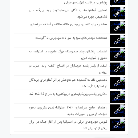
پولشویی در قالب شرکت مهاجرتی
تصاویر گواهینامه رانندگان نیوساوت‌ولز وارد پایگاه ملی
تشخیص چهره می‌شود
هشدار درباره کلاهبرداری‌های خانه‌به‌خانه در آستانه سرشماری
هفته‌نامه مهاجرت/پاسخ به سوالات مهاجرتی ۵ آگوست
اعتصاب پزشکان چند بیمارستان بزرگ ملبورن در اعتراض به
حقوق و شرایط کاری
انتقاد از رفتار زننده خریداران در افتتاح آشفته پاندا مارت در
بریزبن
نخستین تلفات گسترده حیات‌وحش بر اثر آنفلوانزای پرندگان
در استرالیا تأیید شد
لندکروزر یک‌میلیون کیلومتری در ویکتوریا به حراج گذاشته شد
راهنمای جامع سرشماری ۲۰۲۶ استرالیا؛ زمان برگزاری، نحوه
شرکت، قوانین و تغییرات جدید
فروش خودروهای برقی در استرالیا پس از آغاز جنگ در ایران
بیش از دو برابر شد