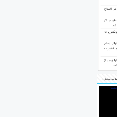
در افتتاح
ش بر اثر
د شد
یکتوریا به
مع سرشماری ۲۰۲۶ استرالیا؛ زمان
 تغییرات
یا پس از
 شد
الب بیشتر »