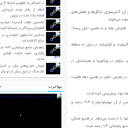
در اعتراض به حقوق و شرایط کاری
انتقاد از رفتار زننده خریداران 
آن، آتش‌سوزی جنگل‌ها و طغیان‌های
آشفته پاندا مارت در بریزبن
حسوب می‌شوند.
نخستین تلفات گسترده حیات‌وح
ه افزایش رفته و به همین دلیل ریسک
آنفلوانزای پرندگان در استرالیا تأیی
لندکروزر یک‌میلیون کیلومتری در و
حراج گذاشته شد
ریف، رایت و گریفیث و کوئینزلند، در میان ده منطقه
راهنمای جا
برگزاری، نحوه شرکت، قوانین و
جدید
 نیکولز در ویکتوریا و هیندمارش در
فروش خودروهای برقی در استرال
آغاز جنگ در ایران بیش از دو برابر
ق در معرض خطر، در همین دهه قابلیت
مهاجرت
مط
بر این اساس کوئینزلند با ۶٫۵ درصد بالاترین میزان ریسک را دارد و پس از آن نیوساوت‌ولز با ۳٫۳ درصد و
ابلیت بیمه‌پذیری خود را از دست می‌دهد. در قلمرو شمالی