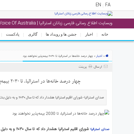
EN
FA
وبسایت اطلاع رسانی فارسی زبانان استرالیا | Voice Of Australia
منوی
اصلی
خانه
اخبار
جشن ها و رویداد ها
گالری
پادکست
خانه
بار
اخبار
»
» چهار درصد خانه‌ها در استرالیا، تا ۲۰۳۰ بیمه‌پذیر نخواهند بود
جشن
ارسال
پرینت
ها
و
چهار درصد خانه‌ها در استرالیا، تا ۲۰۳۰ بیمه‌پذیر نخواهند بود
رویداد
ها
صدای استرالیا- شورای اقلیم استرالیا هشدار داد که تا سال ۲۰۳۰ و به دلیل بدترشدن آب و هوا، یک خانه […]
لری
پادکست
صدای استرالیا-
نستنی