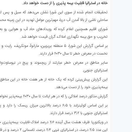
ی
خانه در استرالیا قابلیت بیمه پذیری را از دست خواهد داد.
استرالیا
تحقیقات انجام شده از سوی این شورا نشان می‌دهد که سیل و پس از 
درباره
ساحلی ناشی از بالا آمدن آب دریا، مهم‌ترین عوامل تهدید در این زمینه م
ما
شورای اقلیم همچنین اعلام کرده که رویدادهای حاد آب و هوایی رو ب
ارتباط
تخریب و حق بیمه نگهداری املاک، گران قیمت خواهد شد.
با
ما
بر اساس گزارش این شورا، ۵ منطقه بریزبین، مارانوآ، مونک
نخست در معرض خطر تا سال ۲۰۳۰ قرار دارند.
سایر مناطق در معرض خطر عبارتند از ریچموند و پیج در نیوساوت‌ولز،
استرالیای جنوبی.
این گزارش پیش‌بینی کرده که یک خانه از هر هفت خانه در این مناط
بیمه‌پذیری خود را از دست می‌دهد.
گزارش مذکور درصد املاکی را که در هر ایالت تا سال ۲۰۳۰ بیمه‌پذیر نخواهند بود، پیش‌بینی کرده است.
استرالیای جنوبی با ۳٫۲ درصد قرار دارند.
در ویکتوریا ظرف هشت سال آینده ۲٫۶ درصد املاک ق
این عدد ۲٫۵ درصد، در استرالیای غربی ۲٫۴ درصد، تاسمانی ۲ درصد و در قلمرو پایتختی ۱٫۳ درصد است.