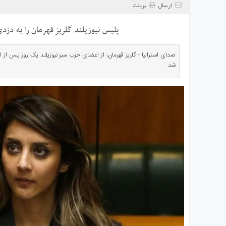
ی
ارسال
پرینت
استرالیا
پلیس نیوزیلند گلریز قهرمان را به دزد
درباره
ما
صدای استرالیا - گلریز قهرمان، از اعضای حزب سبز نیوزیلند یک روز پس از است
ارتباط
شد.
با
ما