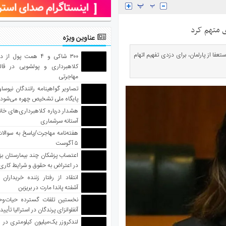
ی متهم کرد
عناوین ویژه
عفا از پارلمان، برای دزدی تفهیم اتهام
۳۰۰ شاکی و ۴ همت پول 
کلاهبرداری و پولشویی در قا
مهاجرتی
تصاویر گواهینامه رانندگان نیوساو
پایگاه ملی تشخیص چهره می‌شود
هشدار درباره کلاهبرداری‌های خانه‌
آستانه سرشماری
هفته‌نامه مهاجرت/پاسخ به سوالا
۵ آگوست
اعتصاب پزشکان چند بیمارستان بز
در اعتراض به حقوق و شرایط کاری
انتقاد از رفتار زننده خریداران 
آشفته پاندا مارت در بریزبن
نخستین تلفات گسترده حیات‌وح
آنفلوانزای پرندگان در استرالیا تأیی
لندکروزر یک‌میلیون کیلومتری در و