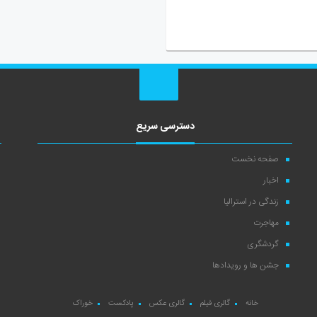
دسترسی سریع
صفحه نخست
اخبار
زندگی در استرالیا
مهاجرت
گردشگری
جشن ها و رویدادها
خانه
گالری فیلم
گالری عکس
پادکست
خوراک