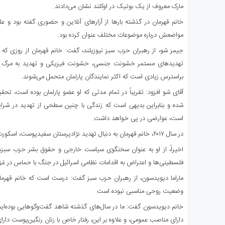
مارک معروف از یک بوتیک در اوکلند نشان می‌دادند.
خانم قهرمان در گذشته بارها از آزارهای آنلاین و حضوری گفته بود و علت
مواضعش درباره موضوعات مختلف عنوان کرده بود.
جیمز شو، از رهبران حزب سبز نیوزیلند، گفت: خانم قهرمان از روزی که به
تهدیدهای مستمر خشونت جنسی، خشونت فیزیکی و تهدید به مرگ رو‌به‌
براسترس زیادی است که اکثر نمایندگان پارلمان متحمل می‌شوند.
آقای شو افزود: تقریباً در تمام مدتی که او عضو پارلمان بوده است، تح
شده و بنابراین بدیهی است که زندگی با چنین سطحی از تهدید در شرای
است، عوارضی در پی خواهد داشت.
در سال ۲۰۱۷، خانم قهرمان به دنبال تهدید نژادپرستان سفیدپوست، اسکورت امنیتی گرفته بود.
اخیراً، از او به عنوان سخنگوی سیاست خارجی و حقوق بشر حزب سبز،
فلسطینی‌ها و اعتراض به اقدامات نظامی اسرائیل در جنگ با حماس در غزه،
ماراما دیویدسون، از رهبران حزب سبز گفت: درست است که خانم قهرمان
وضعیت روحی‌ مناسبی نبوده است.
خانم دیویدسون گفت: ما در سال‌های گذشته شاهد گفت‌وگوهایی بوده‌ایم، 
دارای مناصب عمومی، و علاوه بر این، رفتار خاص با زنان رنگین‌پوست دار