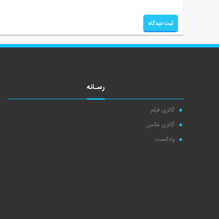
رسـانه
گالری فیلم
گالری عکس
پادکست