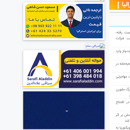
از دست رفته؛
لب شرکت
ت‌ولز وارد
به‌خانه در
ت مهاجرتی
رگ ملبورن
در افتتاح
ش بر اثر
د شد
یکتوریا به