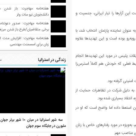
هفته‌نامه مهاجرت: باز شدن م
 این آزارها را تبار ایرانی‌، جنسیت و
دانشجویان نیو سات ولز
برخی متقاضیان/طرح باز شدن مرزها 
 عنوان نماینده پارلمان انتخاب شد، با
واکسینه شده
هفته‌نامه مهاجرت: افزایش مدت ا
‌رو بوده است و این تهدیدها علاوه
زبان برای اسسمنت مهندسی
قیقات پلیس در مورد این تهدیدها انجام
زندگی در استرالیا
مط
ط فعلی که خودش هم کاملاً استرس‌زا
 به دلیل شرکت در تظاهرات حمایت از
 انتقاد بسیاری شده بود.
 استعفا داده اما واضح است که او در
سه شهر استرالیا در میان ۱۰ ش
به‌ویژه در مورد رفتارهای خاص با زنان
ملبورن در جایگاه سوم جهان
ای مناصب مهم.