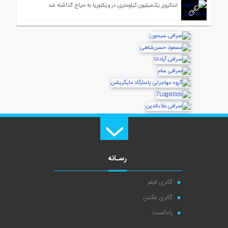
لندکروزر یک‌میلیون کیلومتری در ویکتوریا به حراج گذاشته شد
رسـانه
گالری فیلم
گالری عکس
پادکست