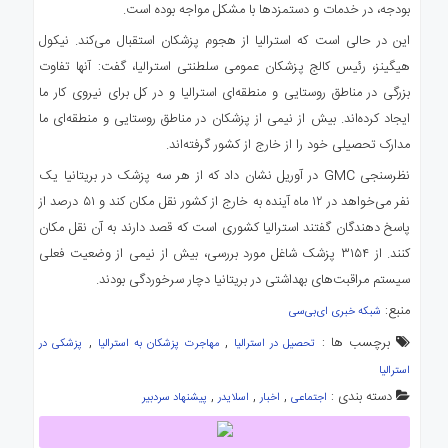
بودجه، در خدمات و دستمزدها با مشکل مواجه بوده است.
این در حالی است که استرالیا از هجوم پزشکان استقبال می‌کند. نیکول
هیگینز، رئیس کالج پزشکان عمومی سلطنتی استرالیا، گفت: آنها تفاوت
بزرگی در مناطق روستایی و منطقه‌ای استرالیا و در کل برای نیروی کار ما
ایجاد کرده‌اند. بیش از نیمی از پزشکان در مناطق روستایی و منطقه‌ای ما
مدارک تحصیلی خود را از خارج از کشور گرفته‌اند.
نظرسنجی GMC در آوریل نشان داد که از هر سه پزشک در بریتانیا یک
نفر می‌خواهد در ۱۲ ماه آینده به خارج از کشور نقل مکان کند و ۵۱ درصد از
پاسخ دهندگان گفتند استرالیا کشوری است که قصد دارند به آن نقل مکان
کنند. از ۳۱۵۴ پزشک شاغل مورد بررسی، بیش از نیمی از وضعیت فعلی
سیستم مراقبت‌های بهداشتی در بریتانیا دچار سرخوردگی بودند.
منبع:
شبکه خبری ای‌بی‌سی
برچسب ها :
,
,
تحصیل در استرالیا
مهاجرت پزشکان به استرالیا
پزشکی در
استرالیا
دسته بندی :
,
,
,
اجتماعی
اخبار
اسلایدر
پیشنهاد سردبیر