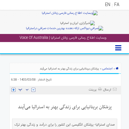
EN
FA
منوی
اصلی
وبسایت اطلاع رسانی فارسی زبانان استرالیا | Voice Of Australia
خانه
بار
جشن
ها
اجتماعی
»
» پزشکان بریتانیایی برای زندگی بهتر به استرالیا می‌آیند
و
تاریخ انتشار : 1403/03/08 - 6:38
رویداد
ها
ارسال
پرینت
لری
پزشکان بریتانیایی برای زندگی بهتر به استرالیا می‌آیند
پادکست
صدای استرالیا- پزشکان انگلیسی این کشور را برای درآمد و زندگی بهتر ترک
نستنی