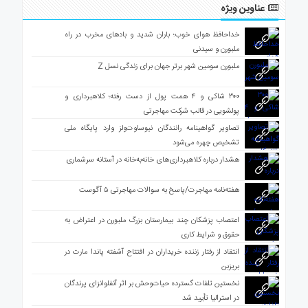
عناوین ویژه
خداحافظ هوای خوب؛ باران شدید و بادهای مخرب در راه
ملبورن و سیدنی
ملبورن سومین شهر برتر جهان برای زندگی نسل Z
۳۰۰ شاکی و ۴ همت پول از دست رفته؛ کلاهبرداری و
پولشویی در قالب شرکت مهاجرتی
تصاویر گواهینامه رانندگان نیوساوت‌ولز وارد پایگاه ملی
تشخیص چهره می‌شود
هشدار درباره کلاهبرداری‌های خانه‌به‌خانه در آستانه سرشماری
هفته‌نامه مهاجرت/پاسخ به سوالات مهاجرتی ۵ آگوست
اعتصاب پزشکان چند بیمارستان بزرگ ملبورن در اعتراض به
حقوق و شرایط کاری
انتقاد از رفتار زننده خریداران در افتتاح آشفته پاندا مارت در
بریزبن
نخستین تلفات گسترده حیات‌وحش بر اثر آنفلوانزای پرندگان
در استرالیا تأیید شد