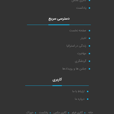
گالری عکس
پادکست
دسترسی سریع
صفحه نخست
اخبار
زندگی در استرالیا
مهاجرت
گردشگری
جشن ها و رویدادها
کاربری
ارتباط با ما
درباره ما
خانه
گالری فیلم
گالری عکس
پادکست
خوراک