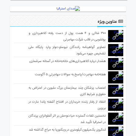
عناوین ویژه
۳۰۰ شاکی و ۴ همت پول از دست رفته؛ کلاهبرداری و
پولشویی در قالب شرکت مهاجرتی
تصاویر گواهینامه رانندگان نیوساوت‌ولز وارد پایگاه ملی
تشخیص چهره می‌شود
هشدار درباره کلاهبرداری‌های خانه‌به‌خانه در آستانه سرشماری
هفته‌نامه مهاجرت/پاسخ به سوالات مهاجرتی ۵ آگوست
اعتصاب پزشکان چند بیمارستان بزرگ ملبورن در اعتراض به
حقوق و شرایط کاری
انتقاد از رفتار زننده خریداران در افتتاح آشفته پاندا مارت در
بریزبن
نخستین تلفات گسترده حیات‌وحش بر اثر آنفلوانزای پرندگان
در استرالیا تأیید شد
لندکروزر یک‌میلیون کیلومتری در ویکتوریا به حراج گذاشته شد