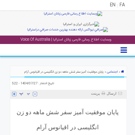
EN
FA
منوی
اصلی
وبسایت اطلاع رسانی فارسی زبانان استرالیا | Voice Of Australia
خانه
بار
جشن
ها
اجتماعی
»
» پایان موفقیت آمیز سفر شش ماهه دو زن انگلیسی در اقیانوس آرام
و
تاریخ انتشار : 1404/07/27 - 5:22
رویداد
ها
ارسال
پرینت
لری
پایان موفقیت آمیز سفر شش ماهه دو زن
پادکست
انگلیسی در اقیانوس آرام
نستنی