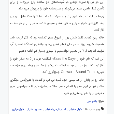
این دو زن به‌صورت نوبتی در شیفت‌های دو ساعته پارو می‌زدند و برای
تأمین غذا، ماهی صید می‌کردند و سبزیجات خود را پرورش می‌دادند.
آن‌ها در ابتدا در ماه آوریل از پرو حرکت کردند، اما تنها ۳۰۰ مایل دریایی
بعد، قایق‌شان دچار خرابی سکان شد و مجبور شدند سفر را از نو در ماه مه
آغاز کنند.
خانم پین گفت: فقط شش روز از شروع سفر گذشته بود که فکر کردیم باید
منصرف شویم. برق ما در حال تمام شدن بود و لوله‌های دستگاه تصفیه آب
ترکید، اما بعد از ۹ بار تعمیر، توانستیم با نیروی بسیار کم ادامه دهیم.
این تیم که نام خود را «Seas the Day» گذاشته بود، در ۵ مه سفر خود را
آغاز کرد، ۱۶۵ روز در دریا بود و توانست بیش از ۸۰ هزار پوند برای مؤسسه
خیریه Outward Bound Trust جمع‌آوری کند.
خانم رو در پایان از هم‌تیمی خود قدردانی کرد و گفت: با هیچ‌کس دیگری
حاضر نبودم این سفر را انجام دهم. حالا هیجان‌زده‌ایم تا ماجراجویی‌های
جدیدی را با هم برنامه‌ریزی کنیم.
منبع:
یاهو نیوز
برچسب ها :
,
,
,
اخبار استرالیا
اخبار فارسی استرالیا
صدای استرالیا
قایق‌سواری