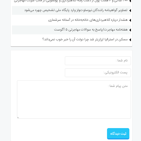
۳۰۰ شاکی و ۴ همت پول از دست رفته؛ کلاهبرداری و پولشویی در قالب شرکت مهاجرتی
تصاویر گواهینامه رانندگان نیوساوت‌ولز وارد پایگاه ملی تشخیص چهره می‌شود
هشدار درباره کلاهبرداری‌های خانه‌به‌خانه در آستانه سرشماری
هفته‌نامه مهاجرت/پاسخ به سوالات مهاجرتی ۵ آگوست
مسکن در استرالیا ارزان‌تر شد چرا دولت آن را خبر خوب نمی‌داند؟
ارسال دیدگاه