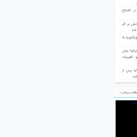
در افتتاح
ش بر اثر
د شد
یکتوریا به
مع سرشماری ۲۰۲۶ استرالیا؛ زمان
 تغییرات
یا پس از
 شد
الب بیشتر »