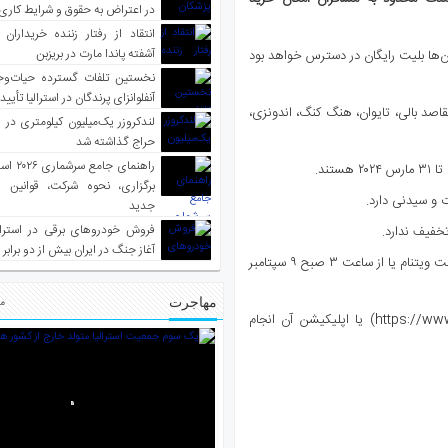
در اعتراض به حقوق و شرایط کاری
انتقاد از رفتار زننده خریداران 
آشفته پاندا مارت در بریزبن
 ساعت اجرا می‌شود، میلیون‌ها بلیت رایگان در دسترس خواهد بود
نخستین تلفات گسترده حیات‌وح
آنفلوانزای پرندگان در استرالیا تأیی
مقاصد بالی، تایوان، هنگ کنگ، اندونزی،
لندکروزر یک‌میلیون کیلومتری در و
حراج گذاشته شد
راهنمای جا
برگزاری، نحوه شرکت، قوانین و
ت و سیدنی دارد.
جدید
فروش خودروهای برقی در استرال
خفیف ندارد.
آغاز جنگ در ایران بیش از دو برابر
فروش ویژه بین ساعت ۱۲ نیمه شب شنبه ۹ سپتامبر تا ۲۳:۵۹ دقیقه به وقت ویتنام یا از ساعت ۳ صبح ۹ سپتامبر
مهاجرت
مط
رزرو این بلیت‌ها از طریق وب‌سایت ویت جت (https://www.vietjetair.com/en) یا اپلیکیشن آن انجام