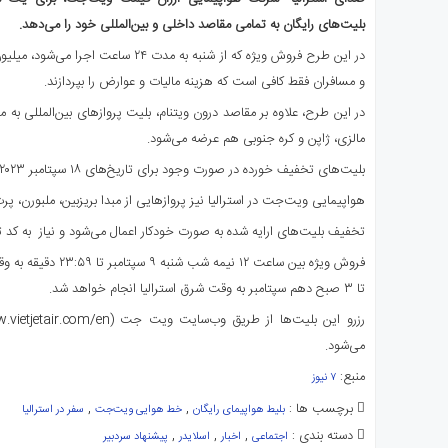
ای
بلیت‌های رایگان به تمامی مقاصد داخلی و بین‌المللی خود را می‌دهد.
استرالیا
در این طرح فروش ویژه که از شنبه به مدت ۲۴
درباره
و مسافران فقط کافی است که هزینه مالیات و عوارض را بپردازند.
ما
ارتباط
در این طرح، علاوه بر مقاصد درون ویتنام، بلیت پروازهای بین‌المللی به 
با
مالزی، ژاپن و کره جنوبی هم عرضه می‌شود.
ما
بلیت‌های تخفیف خورده در صورت وجود برای تاریخ‌های ۱۸ سپتامبر ۲۰۲۳ تا ۳۱ مارس ۲۰۲۴ هستند.
هواپیمایی ویت‌جت در استرالیا نیز پروازهایی از مبدا بریزبین، ملبورن، پر
تخفیف بلیت‌های ارایه شده به صورت خودکار اعمال می‌شود و نیاز به کد ت
تا ۳ صبح دهم سپتامبر به وقت شرق استرالیا انجام خواهد شد.
می‌شود.
منبع:
۷ نیوز
برچسب ها :
,
,
بلیط هواپیمای رایگان
خط هوایی ویت‌جت
سفر در استرالیا
دسته بندی :
,
,
,
اجتماعی
اخبار
اسلایدر
پیشنهاد سردبیر