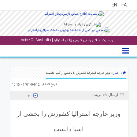
EN
FA
منوی
اصلی
وبسایت اطلاع رسانی فارسی زبانان استرالیا | Voice Of Australia
خانه
بار
جشن
ها
اخبار
»
» وزیر خارجه استرالیا کشورش را بخشی از آسیا دانست
و
تاریخ انتشار : 1401/04/12 - 10:16
رویداد
ها
ارسال
پرینت
لری
وزیر خارجه استرالیا کشورش را بخشی از
پادکست
آسیا دانست
نستنی