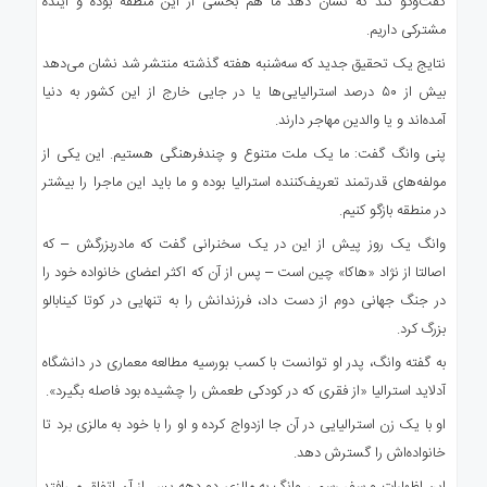
گفت‌وگو کند که نشان دهد ما هم بخشی از این منطقه بوده و آینده
مشترکی داریم.
نتایج یک تحقیق جدید که سه‌شنبه هفته گذشته منتشر شد نشان می‌دهد
بیش از ۵۰ درصد استرالیایی‌ها یا در جایی خارج از این کشور به دنیا
آمده‌اند و یا والدین مهاجر دارند.
پنی وانگ گفت: ما یک ملت متنوع و چندفرهنگی هستیم. این یکی از
مولفه‌های قدرتمند تعریف‌کننده استرالیا بوده و ما باید این ماجرا را بیشتر
در منطقه بازگو کنیم.
وانگ یک روز پیش از این در یک سخنرانی گفت که مادربزرگش – که
اصالتا از نژاد «هاکا» چین است – پس از آن که اکثر اعضای خانواده خود را
در جنگ جهانی دوم از دست داد، فرزندانش را به تنهایی در کوتا کینابالو
بزرگ کرد.
به گفته وانگ، پدر او توانست با کسب بورسیه مطالعه معماری در دانشگاه
آدلاید استرالیا «از فقری که در کودکی طعمش را چشیده بود فاصله بگیرد».
او با یک زن استرالیایی در آن جا ازدواج کرده و او را با خود به مالزی برد تا
خانواده‌اش را گسترش دهد.