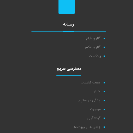
رسـانه
گالری فیلم
گالری عکس
پادکست
دسترسی سریع
صفحه نخست
اخبار
زندگی در استرالیا
مهاجرت
گردشگری
جشن ها و رویدادها