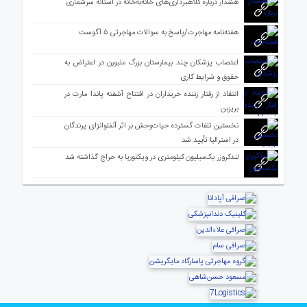
هشدار درباره کلاهبرداری‌های خانه‌به‌خانه در آستانه سرشماری
هفته‌نامه مهاجرت/پاسخ به سوالات مهاجرتی ۵ آگوست
اعتصاب پزشکان چند بیمارستان بزرگ ملبورن در اعتراض به
حقوق و شرایط کاری
انتقاد از رفتار زننده خریداران در افتتاح آشفته پاندا مارت در
بریزبن
نخستین تلفات گسترده حیات‌وحش بر اثر آنفلوانزای پرندگان
در استرالیا تأیید شد
لندکروزر یک‌میلیون کیلومتری در ویکتوریا به حراج گذاشته شد