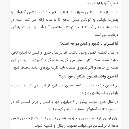
ایمنی آنها را ارتقاء دهد.
به غیر از برنامه واکنس فدرال، هر ایالتی بطور جداگانه واکنس آنفلوآنزا را
بصورت رایگان به کودکان شش ماهه تا ۵ ساله ارائه می کند. البته در
کشورهایی مثل آمریکا اغلب کودکان واکسن آنفلوآنزا را بصورت رایگان
دریافت می کنند.
آیا استرالیا با کمبود واکسن مواجه است؟
در سال گذشته کمبود وجود داشت اما در سال جاری واکسن به اندازه کافی
تولید شده است. کارشناسان می گویند هیچگونه کمبودی نباید در این
زمینه رخ بدهد و اگر کمبودی هست باید ظرف روزهای آینده برطرف شود.
آیا طرح واکسیناسیون رایگان وجود دارد؟
بر اساس برنامه فدرال واکسیناسیون، بسیاری از افراد می توانند بصورت
رایگان واکسیناسون شوند.
در سال جاری دولت بیش از ۶ میلیون دوز واکسن را برای کسانی که در
معرض ابتلا به آنفلوآنزا هستند در نظر گرفته است.
برای اولین بار تمام بومیان و جزیره نشینان تورس استریت از کودکان شش
ماهه تا بزرگسالان می توانند بصورت رایگان واکسینه شوند.