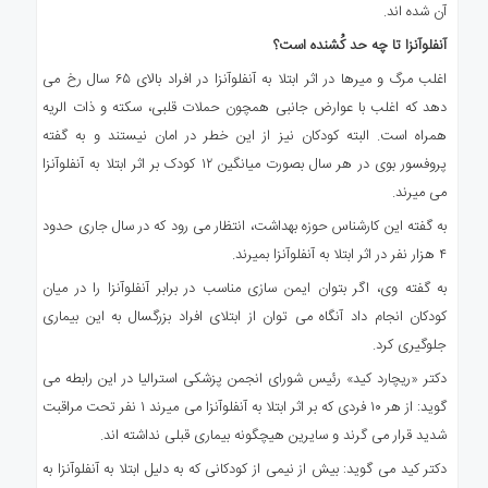
آن شده اند.
آنفلوآنزا تا چه حد کُشنده است؟
اغلب مرگ و میرها در اثر ابتلا به آنفلوآنزا در افراد بالای ۶۵ سال رخ می
دهد که اغلب با عوارض جانبی همچون حملات قلبی، سکته و ذات الریه
همراه است. البته کودکان نیز از این خطر در امان نیستند و به گفته
پروفسور بوی در هر سال بصورت میانگین ۱۲ کودک بر اثر ابتلا به آنفلوآنزا
می میرند.
به گفته این کارشناس حوزه بهداشت، انتظار می رود که در سال جاری حدود
۴ هزار نفر در اثر ابتلا به آنفلوآنزا بمیرند.
به گفته وی، اگر بتوان ایمن سازی مناسب در برابر آنفلوآنزا را در میان
کودکان انجام داد آنگاه می توان از ابتلای افراد بزرگسال به این بیماری
جلوگیری کرد.
دکتر «ریچارد کید» رئیس شورای انجمن پزشکی استرالیا در این رابطه می
گوید: از هر ۱۰ فردی که بر اثر ابتلا به آنفلوآنزا می میرند ۱ نفر تحت مراقبت
شدید قرار می گرند و سایرین هیچگونه بیماری قبلی نداشته اند.
دکتر کید می گوید: بیش از نیمی از کودکانی که به دلیل ابتلا به آنفلوآنزا به