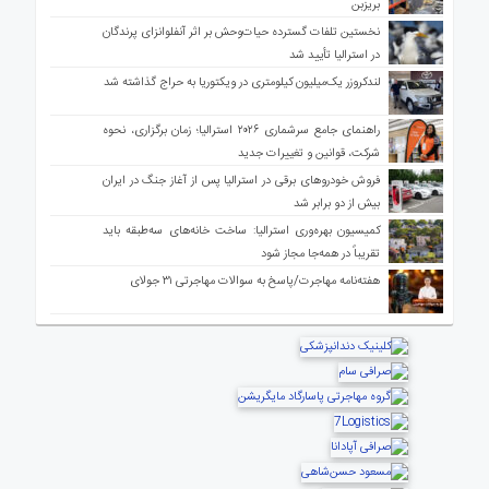
بریزبن
نخستین تلفات گسترده حیات‌وحش بر اثر آنفلوانزای پرندگان
در استرالیا تأیید شد
لندکروزر یک‌میلیون کیلومتری در ویکتوریا به حراج گذاشته شد
راهنمای جامع سرشماری ۲۰۲۶ استرالیا؛ زمان برگزاری، نحوه
شرکت، قوانین و تغییرات جدید
فروش خودروهای برقی در استرالیا پس از آغاز جنگ در ایران
بیش از دو برابر شد
کمیسیون بهره‌وری استرالیا: ساخت خانه‌های سه‌طبقه باید
تقریباً در همه‌جا مجاز شود
هفته‌نامه مهاجرت/پاسخ به سوالات مهاجرتی ۳۱ جولای