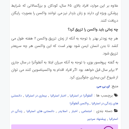
علاوه بر این موارد، افراد بالای ۶۵ سال، کودکان و بزرگسالانی که شرایط
پزشکی ویژه ای دارند و زنان باردار نیز می توانند واکسن را بصورت رایگان
دریافت کنند.
چه زمانی باید واکسن را تزریق کرد؟
هر چه زودتر بهتر. با توجه به آنکه از زمان تزریق واکسن ۲ هفته طول می
کشد تا بدن انسان ایمن شود بهتر است که این واکسن هر چه سریعتر
تزریق شود.
به گفته پروفسور بوی، با توجه به آنکه میزان ابتلا به آنفلوآنزا در سال جاری
۳ برابر سال قبل خواهد بود اگر افراد اقدام به واکسیناسوین کنند می توان
از شیوع این بیماری جلوگیری کرد.
منبع:
ای بی سی
برچسب ها :
,
,
,
آنفلوآنزا در استرالیا
اخبار استرالیا
بیماری در استرالیا
دانستنی
,
های زندگی در استرالیا
واکسن آنفلوآنزا
دسته بندی :
,
,
,
,
اجتماعی
اخبار
اسلایدر
دانستنی های استرالیا
زندگی در
,
استرالیا
پیشنهاد سردبیر