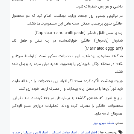
داخلی و عوارض خطرناک شود.
در بیانیهی رسمی روز جمعه، وزارت بهداشت اعلام کرد که دو محصول
خانگی بدون برچسب ممکن است عامل این مسمومیت‌ها باشند:
رب یا سس فلفل خانگی (Capsicum and chilli paste)
بادنجان (بادمجان) خانگی خوابانده‌شده در رب فلفل و فلفل تند
(Marinated eggplant)
به گفته‌ مقام‌های بهداشتی، این محصولات ممکن است از اواسط سپتامبر
۲۰۲۵ در منطقه‌ لوگان خریداری یا به‌صورت هدیه میان مردم رد و بدل شده
باشند.
وزارت بهداشت تأکید کرده است: اگر افراد این محصولات را در خانه دارند،
باید فوراً آن‌ها را در سطل زباله بیندازند و از مصرف آن‌ها خودداری کنند.
از پنج نفری که هفته‌ی گذشته به بیمارستان مراجعه کرده‌اند، سه نفر این
محصولات خانگی را مصرف کرده بودند. تحقیقات درباره‌ی منبع آلودگی
همچنان ادامه دارد.
منبع:
شبکه خبری نیوز
برچسب ها :
,
,
,
اخبار استرالیا
اخبار حوادث استرالیا
اخبار فارسی استرالیا
صدای