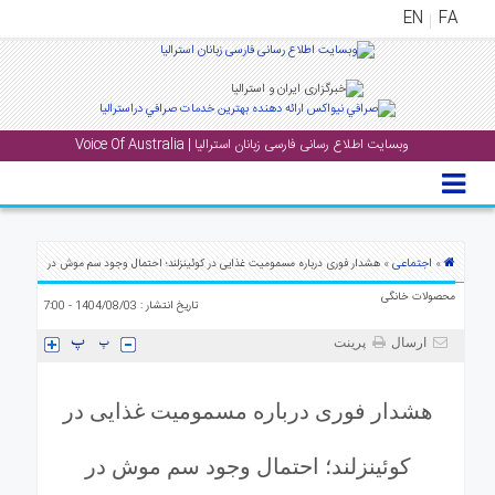
EN
FA
منوی
اصلی
وبسایت اطلاع رسانی فارسی زبانان استرالیا | Voice Of Australia
خانه
بار
جشن
ها
اجتماعی
»
» هشدار فوری درباره مسمومیت غذایی در کوئینزلند؛ احتمال وجود سم موش در
و
محصولات خانگی
تاریخ انتشار : 1404/08/03 - 7:00
رویداد
ها
ارسال
پرینت
لری
هشدار فوری درباره مسمومیت غذایی در
پادکست
کوئینزلند؛ احتمال وجود سم موش در
نستنی