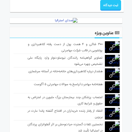
عناوین ویژه
۳۰۰ شاکی و ۴ همت پول از دست رفته؛ کلاهبرداری و
پولشویی در قالب شرکت مهاجرتی
تصاویر گواهینامه رانندگان نیوساوت‌ولز وارد پایگاه ملی
تشخیص چهره می‌شود
هشدار درباره کلاهبرداری‌های خانه‌به‌خانه در آستانه سرشماری
هفته‌نامه مهاجرت/پاسخ به سوالات مهاجرتی ۵ آگوست
اعتصاب پزشکان چند بیمارستان بزرگ ملبورن در اعتراض به
حقوق و شرایط کاری
انتقاد از رفتار زننده خریداران در افتتاح آشفته پاندا مارت در
بریزبن
نخستین تلفات گسترده حیات‌وحش بر اثر آنفلوانزای پرندگان
در استرالیا تأیید شد