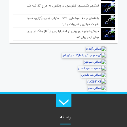
لندکروزر یک‌میلیون کیلومتری در ویکتوریا به حراج گذاشته شد
راهنمای جامع سرشماری ۲۰۲۶ استرالیا؛ زمان برگزاری، نحوه
شرکت، قوانین و تغییرات جدید
فروش خودروهای برقی در استرالیا پس از آغاز جنگ در ایران
بیش از دو برابر شد
رسـانه