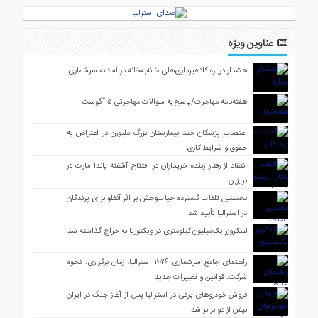
عناوین ویژه
هشدار درباره کلاهبرداری‌های خانه‌به‌خانه در آستانه سرشماری
هفته‌نامه مهاجرت/پاسخ به سوالات مهاجرتی ۵ آگوست
اعتصاب پزشکان چند بیمارستان بزرگ ملبورن در اعتراض به
حقوق و شرایط کاری
انتقاد از رفتار زننده خریداران در افتتاح آشفته پاندا مارت در
بریزبن
نخستین تلفات گسترده حیات‌وحش بر اثر آنفلوانزای پرندگان
در استرالیا تأیید شد
لندکروزر یک‌میلیون کیلومتری در ویکتوریا به حراج گذاشته شد
راهنمای جامع سرشماری ۲۰۲۶ استرالیا؛ زمان برگزاری، نحوه
شرکت، قوانین و تغییرات جدید
فروش خودروهای برقی در استرالیا پس از آغاز جنگ در ایران
بیش از دو برابر شد