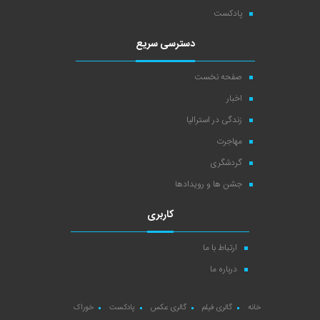
پادکست
دسترسی سریع
صفحه نخست
اخبار
زندگی در استرالیا
مهاجرت
گردشگری
جشن ها و رویدادها
کاربری
ارتباط با ما
درباره ما
خانه
گالری فیلم
گالری عکس
پادکست
خوراک