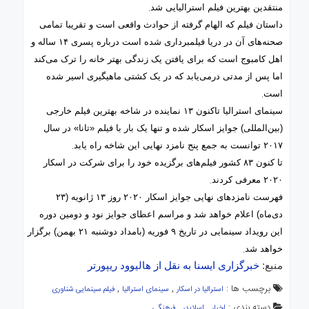
.
منتقدین بهترین فیلم استرالیایی شد
داستان فیلم که الهام گرفته از حوادث واقعی است و تقریبا تمامی
صحنه‌های آن در دریا فیلمبرداری شده است درباره پسری
۱۴
ساله و
اهل کامبوج است که برای یافتن یک زندگی بهتر خانه را ترک می‌کند
اما پس از مدتی درمی‌یابد که در یک کشتی ماهیگیری اسیر شده
.
است
سینمای استرالیا تاکنون
۱۳
نماینده در شاخه بهترین فیلم خارجی
(بین‌المللی) جوایز اسکار شده و تنها یک بار با فیلم «تانا» در سال
.
۲۰۱۷
توانست به جمع پنج نامزد نهایی این شاخه راه یابد
تا کنون
۸۳
کشور فیلم‌های برگزیده خود را برای شرکت در اسکار
.
۲۰۲۰
معرفی کردند
فهرست نامزدهای نهایی جوایز اسکار
۲۰۲۰
روز
۱۳
ژانویه (
۲۳
دی‌ماه) اعلام خواهد شد و مراسم اعطای جوایز نود و دومین دوره
این رویداد سینمایی در تاریخ
۹
فوریه (بامداد دوشنبه
۲۱
بهمن) برگزار
.
خواهد شد
منبع:
خبرگزاری ایسنا به نقل از هالیوود ریپورتر
برچسب ها :
,
,
استرالیا در اسکار
سینمای استرالیا
فیلم سینمایی شناوری
دسته بندی :
,
,
اخبار
اسلایدر
فرهنگی