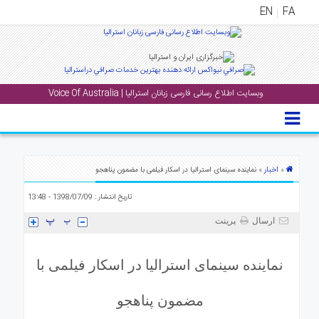
EN
FA
منوی
اصلی
وبسایت اطلاع رسانی فارسی زبانان استرالیا | Voice Of Australia
خانه
بار
جشن
ها
اخبار
»
» نماینده سینمای استرالیا در اسکار فیلمی با مضمون پناهجو
و
تاریخ انتشار : 1398/07/09 - 13:48
رویداد
ها
ارسال
پرینت
لری
نماینده سینمای استرالیا در اسکار فیلمی با
پادکست
مضمون پناهجو
نستنی