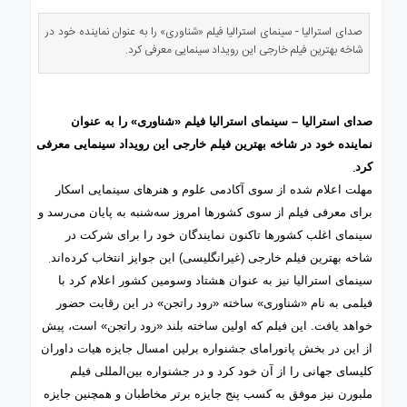
ی
استرالیا
صدای استرالیا - سینمای استرالیا فیلم «شناوری» را به عنوان نماینده خود در
شاخه بهترین فیلم خارجی این رویداد سینمایی معرفی کرد.
درباره
ما
ارتباط
با
صدای استرالیا – سینمای استرالیا فیلم «شناوری» را به عنوان
ما
نماینده خود در شاخه بهترین فیلم خارجی این رویداد سینمایی معرفی
.
کرد
مهلت اعلام شده از سوی آکادمی علوم و هنرهای سینمایی اسکار
برای معرفی فیلم از سوی کشورها امروز سه‌شنبه به پایان می‌رسد و
سینمای اغلب کشورها تاکنون نمایندگان خود را برای شرکت در
.
شاخه بهترین فیلم خارجی (غیرانگلیسی) این جوایز انتخاب کرده‌اند
سینمای استرالیا نیز به عنوان هشتاد وسومین کشور اعلام کرد با
فیلمی به نام «شناوری» ساخته «رود راتجن» در این رقابت حضور
خواهد یافت. این فیلم که اولین ساخته بلند «رود راتجن» است، پیش
از این در بخش پانورامای جشنواره برلین امسال جایزه هیات داوران
کلیسای جهانی را از آن خود کرد و در جشنواره بین‌المللی فیلم
ملبورن نیز موفق به کسب پنج جایزه برتر مخاطبان و همچنین جایزه