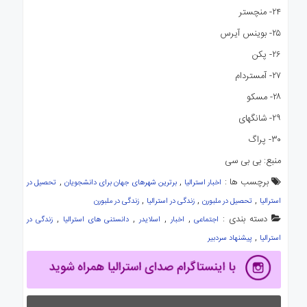
۲۴- منچستر
۲۵- بوینس آیرس
۲۶- پکن
۲۷- آمستردام
۲۸- مسکو
۲۹- شانگهای
۳۰- پراگ
منبع: بی بی سی
برچسب ها :
,
,
اخبار استرالیا
برترین شهرهای جهان برای دانشجویان
تحصیل در
,
,
,
استرالیا
تحصیل در ملبورن
زندگی در استرالیا
زندگی در ملبورن
دسته بندی :
,
,
,
,
اجتماعی
اخبار
اسلایدر
دانستنی های استرالیا
زندگی در
,
استرالیا
پیشنهاد سردبیر