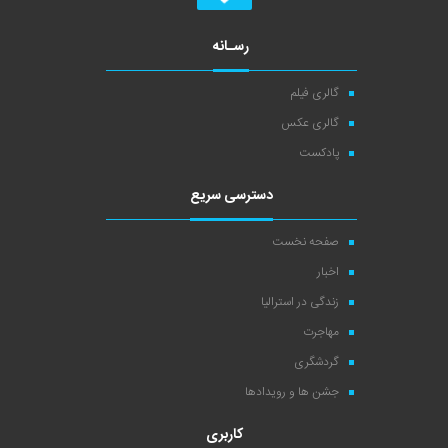
رسـانه
گالری فیلم
گالری عکس
پادکست
دسترسی سریع
صفحه نخست
اخبار
زندگی در استرالیا
مهاجرت
گردشگری
جشن ها و رویدادها
کاربری