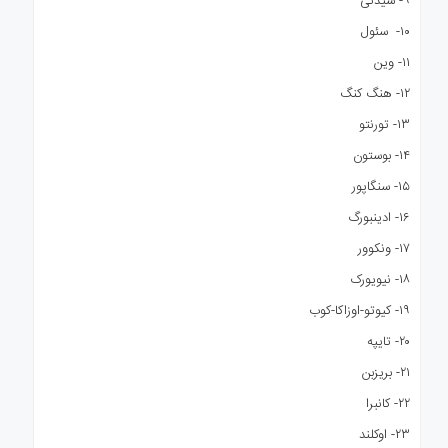
۹- سیدنی
۱۰- سئول
۱۱- وین
۱۲- هنگ کنگ
۱۳- تورنتو
۱۴- بوستون
۱۵- سنگاپور
۱۶- ادینبورگ
۱۷- ونکوور
۱۸- نیویورک
۱۹- کیوتو-اوزاکا-کوب
۲۰- تایپه
۲۱- بریزبن
۲۲- کانبرا
۲۳- اوکلند