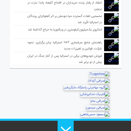
انتقاد از رفتار زننده خریداران در افتتاح آشفته پاندا مارت در
بریزبن
نخستین تلفات گسترده حیات‌وحش بر اثر آنفلوانزای پرندگان
در استرالیا تأیید شد
لندکروزر یک‌میلیون کیلومتری در ویکتوریا به حراج گذاشته شد
راهنمای جامع سرشماری ۲۰۲۶ استرالیا؛ زمان برگزاری، نحوه
شرکت، قوانین و تغییرات جدید
فروش خودروهای برقی در استرالیا پس از آغاز جنگ در ایران
بیش از دو برابر شد