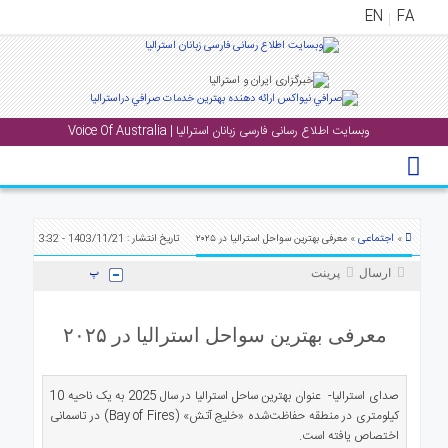
EN
FA
منوی
اصلی
وبسایت اطلاع رسانی فارسی زبانان استرالیا | Voice Of Australia
خانه
خبار
جشن
ها
اجتماعی
»
» معرفی بهترین سواحل استرالیا در ۲۰۲۵
تاریخ انتشار : 1403/11/21 - 3:32
و
ارسال
پرینت
رویداد
ها
معرفی بهترین سواحل استرالیا در ۲۰۲۵
الری
پادکست
صدای استرالیا- عنوان بهترین ساحل استرالیا در سال 2025 به یک ناحیه 10
کیلومتری در منطقه حفاظت‌شده «خلیج آتش» (Bay of Fires) در تاسمانی
انستنی
اختصاص یافته است.