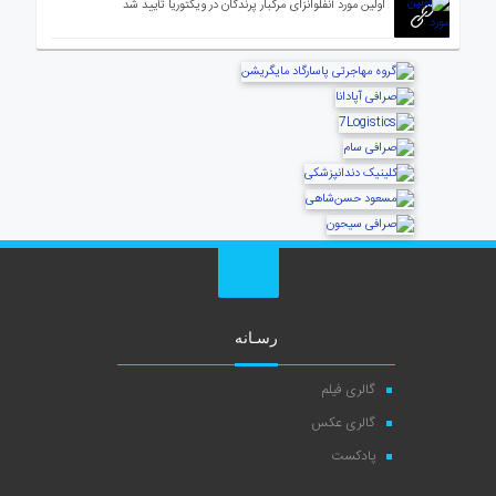
اولین مورد آنفلوانزای مرگبار پرندگان در ویکتوریا تأیید شد
رسـانه
گالری فیلم
گالری عکس
پادکست