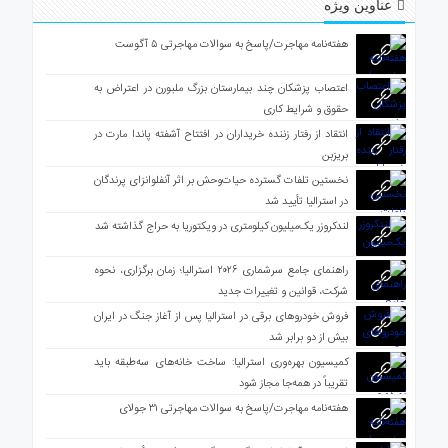
عناوین ویژه
هفته‌نامه مهاجرت/پاسخ به سوالات مهاجرتی ۵ آگوست
اعتصاب پزشکان چند بیمارستان بزرگ ملبورن در اعتراض به
حقوق و شرایط کاری
انتقاد از رفتار زننده خریداران در افتتاح آشفته پاندا مارت در
بریزبن
نخستین تلفات گسترده حیات‌وحش بر اثر آنفلوانزای پرندگان
در استرالیا تأیید شد
لندکروزر یک‌میلیون کیلومتری در ویکتوریا به حراج گذاشته شد
راهنمای جامع سرشماری ۲۰۲۶ استرالیا؛ زمان برگزاری، نحوه
شرکت، قوانین و تغییرات جدید
فروش خودروهای برقی در استرالیا پس از آغاز جنگ در ایران
بیش از دو برابر شد
کمیسیون بهره‌وری استرالیا: ساخت خانه‌های سه‌طبقه باید
تقریباً در همه‌جا مجاز شود
هفته‌نامه مهاجرت/پاسخ به سوالات مهاجرتی ۳۱ جولای