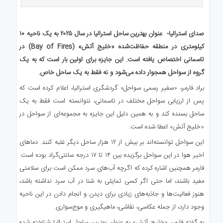
ای
استرالیا
درباره
صدای استرالیا- عنوان بهترین ساحل استرالیا در سال ۲۰۲۵ به یک ناحیه ۱۰
ما
کیلومتری در منطقه حفاظت‌شده «خلیج آتش» (Bay of Fires) در
ارتباط
تاسمانی اختصاص یافته است. این جایزه برای اولین بار است که به یک
با
گروه از سواحل همجوار داده می‌شود و نه فقط به یک ساحل خاص.
ما
براد فارمر، «سفیر رسمی سواحل» گردشگری استرالیا، اعلام کرده است که
پس از ارزیابی سواحل مختلف در تاسمانی، نتوانسته است فقط به یک
ساحل بسنده کند و به همین دلیل این جایزه به مجموعه‌ای از سواحل در
«خلیج آتش» اعطا شده است.
این سواحل توانسته‌اند بر بیش از ۱۲ هزار ساحل دیگر غلبه کنند. دماهای
اخیر هوا در این سواحل برگزیده بین ۱۴ تا ۱۷ درجه سانتی‌گراد بوده است.
فارمر همچنین اشاره کرده که اگرچه آب‌های سرد ممکن است برای سلامتی
مفید باشند، اما حتی اگر کسی تمایلی به شنا در آب سرد نداشته باشد،
هنوز فعالیت‌ها و جاذبه‌های زیادی برای دیدن و انجام دادن در این ناحیه
وجود دارد، از جمله عکاسی، نقاشی، ماهیگیری و موج‌سواری.
به گفته فارمر، «خلیج آتش» به عنوان بهترین ساحل استرالیا شناخته شده