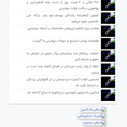
۳۰۰ شاکی و ۴ همت پول از دست رفته؛ کلاهبرداری و
پولشویی در قالب شرکت مهاجرتی
تصاویر گواهینامه رانندگان نیوساوت‌ولز وارد پایگاه ملی
تشخیص چهره می‌شود
هشدار درباره کلاهبرداری‌های خانه‌به‌خانه در آستانه سرشماری
هفته‌نامه مهاجرت/پاسخ به سوالات مهاجرتی ۵ آگوست
اعتصاب پزشکان چند بیمارستان بزرگ ملبورن در اعتراض به
حقوق و شرایط کاری
انتقاد از رفتار زننده خریداران در افتتاح آشفته پاندا مارت در
بریزبن
نخستین تلفات گسترده حیات‌وحش بر اثر آنفلوانزای پرندگان
در استرالیا تأیید شد
لندکروزر یک‌میلیون کیلومتری در ویکتوریا به حراج گذاشته شد