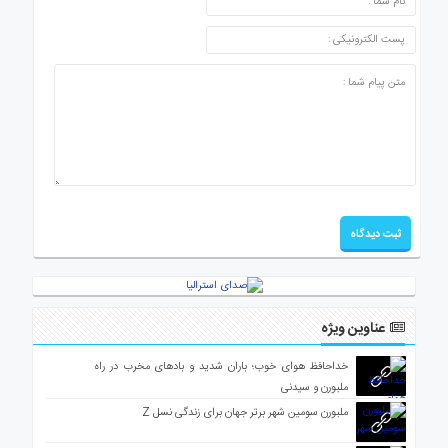
عناوین ویژه
خداحافظ هوای خوب؛ باران شدید و بادهای مخرب در راه
ملبورن و سیدنی
ملبورن سومین شهر برتر جهان برای زندگی نسل Z