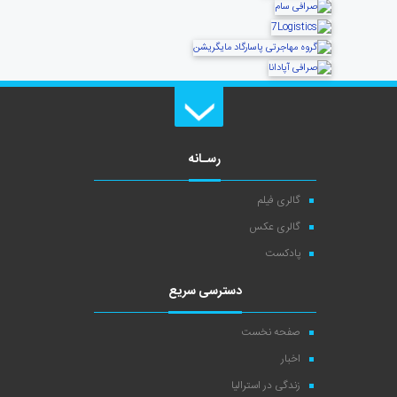
رسـانه
گالری فیلم
گالری عکس
پادکست
دسترسی سریع
صفحه نخست
اخبار
زندگی در استرالیا